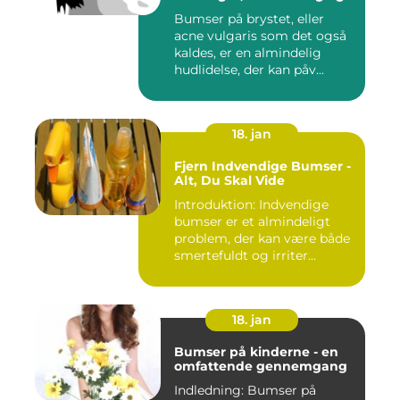
forebyggelse
Bumser på brystet, eller
acne vulgaris som det også
kaldes, er en almindelig
hudlidelse, der kan påv...
18. jan
Fjern Indvendige Bumser -
Alt, Du Skal Vide
Introduktion: Indvendige
bumser er et almindeligt
problem, der kan være både
smertefuldt og irriter...
18. jan
Bumser på kinderne - en
omfattende gennemgang
Indledning: Bumser på