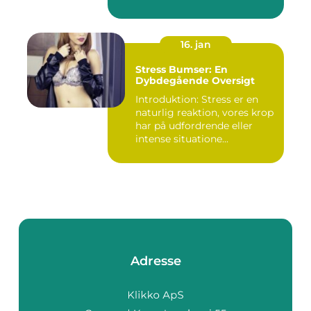
16. jan
Stress Bumser: En
Dybdegående Oversigt
Introduktion: Stress er en
naturlig reaktion, vores krop
har på udfordrende eller
intense situatione...
Adresse