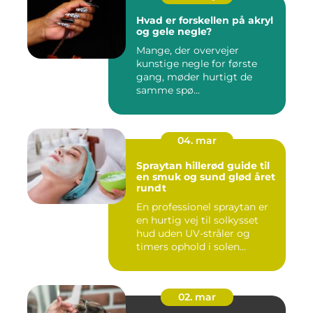
Hvad er forskellen på akryl
og gele negle?
Mange, der overvejer
kunstige negle for første
gang, møder hurtigt de
samme spø...
04. mar
Spraytan hillerød guide til
en smuk og sund glød året
rundt
En professionel spraytan er
en hurtig vej til solkysset
hud uden UV-stråler og
timers ophold i solen...
02. mar