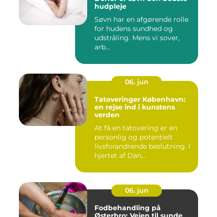
hudpleje
Søvn har en afgørende rolle
for hudens sundhed og
udstråling. Mens vi sover,
arb...
06. jun
Tatoveringer København:
en rejse ind i kunstens
verden
At få en tatovering er en
personlig og potentielt
livsforandrende beslutning. I
hjertet af Dan...
06. jun
Fodbehandling på
Østerbro: Vejen til sunde