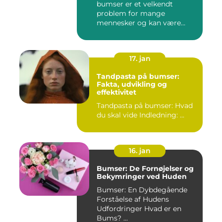
bumser er et velkendt
problem for mange
mennesker og kan være
frustrerende og...
17. jan
Tandpasta på bumser:
Fakta, udvikling og
effektivitet
Tandpasta på bumser: Hvad
du skal vide Indledning: ...
16. jan
Bumser: De Fornøjelser og
Bekymringer ved Huden
Bumser: En Dybdegående
Forståelse af Hudens
Udfordringer Hvad er en
Bums? ...