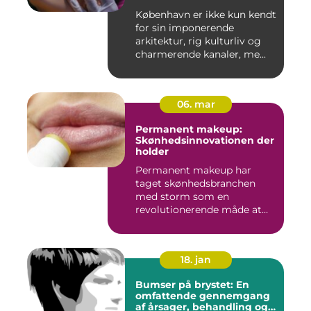
København er ikke kun kendt
for sin imponerende
arkitektur, rig kulturliv og
charmerende kanaler, me...
06. mar
Permanent makeup:
Skønhedsinnovationen der
holder
Permanent makeup har
taget skønhedsbranchen
med storm som en
revolutionerende måde at
forbedre og un...
18. jan
Bumser på brystet: En
omfattende gennemgang
af årsager, behandling og