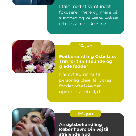
I takt med at samfundet
fokuserer mere og mere på
sundhed og velvære, vokser
interessen for ikke-inv...
10. jun
Fodbehandling Østerbro:
Trin for trin til sunde og
glade fødder
Når det kommer til
personlig pleje, får vores
fødder ofte ikke den
opmærksomhed, de
fortjener. Vi be...
04. jun
Ansigtsbehandling i
København: Din vej til
strålende hud