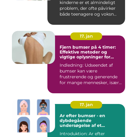
kinderne er et almindeligt
problem, der ofte påvirker
både teenagere og voksn...
17. jan
Fjern bumser på 4 timer:
Effektive metoder og
vigtige oplysninger for
skønhedsbevidste
Indledning: Udseendet af
forbrugere
bumser kan være
frustrerende og generende
for mange mennesker, især
for dem...
17. jan
Ar efter bumser - en
dybdegående
undersøgelse af et
almindeligt
Introduktion: Ar efter
skønhedsproblem