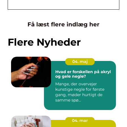
Få læst flere indlæg her
Flere Nyheder
04. maj
Hvad er forskellen på akryl
og gele negle?
Mange, der overvejer
kunstige negle for første
gang, møder hurtigt de
samme spø...
04. mar