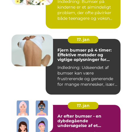
Indledning: Bumser på
kinderne er et almindeligt
problem, der ofte påvirker
både teenagere og voksn...
17. jan
Fjern bumser på 4 timer:
Effektive metoder og
vigtige oplysninger for
skønhedsbevidste
Indledning: Udseendet af
forbrugere
bumser kan være
frustrerende og generende
for mange mennesker, især
for dem...
17. jan
Ar efter bumser - en
dybdegående
undersøgelse af et
almindeligt