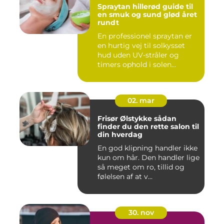
Spraytan hillerød guide til
en smuk og sund glød året
rundt
En professionel spraytan er
en hurtig vej til solkysset
hud uden UV-stråler og
timers ophold i solen...
02. mar
Frisør Ølstykke sådan
finder du den rette salon til
din hverdag
En god klipning handler ikke
kun om hår. Den handler lige
så meget om ro, tillid og
følelsen af at v...
30. nov