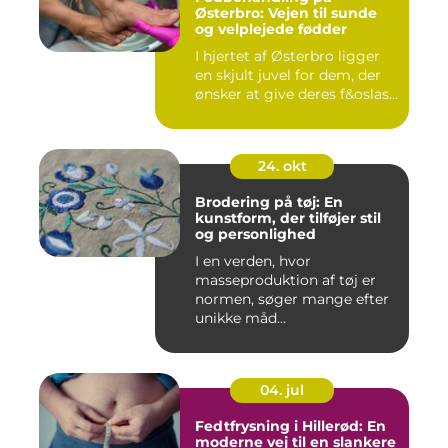
Østerbro: Vejen til sunde
og velplejede fødder
I hjertet af Østerbro ligger
en skjult juvel for dem, der
ønsker at give deres f&oslas...
24. okt
Brodering på tøj: En
kunstform, der tilføjer stil
og personlighed
I en verden, hvor
masseproduktion af tøj er
normen, søger mange efter
unikke måd...
04. jul
Fedtfrysning i Hillerød: En
moderne vej til en slankere