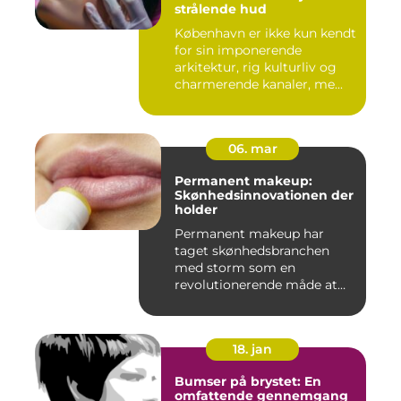
strålende hud
København er ikke kun kendt
for sin imponerende
arkitektur, rig kulturliv og
charmerende kanaler, me...
06. mar
Permanent makeup:
Skønhedsinnovationen der
holder
Permanent makeup har
taget skønhedsbranchen
med storm som en
revolutionerende måde at
forbedre og un...
18. jan
Bumser på brystet: En
omfattende gennemgang