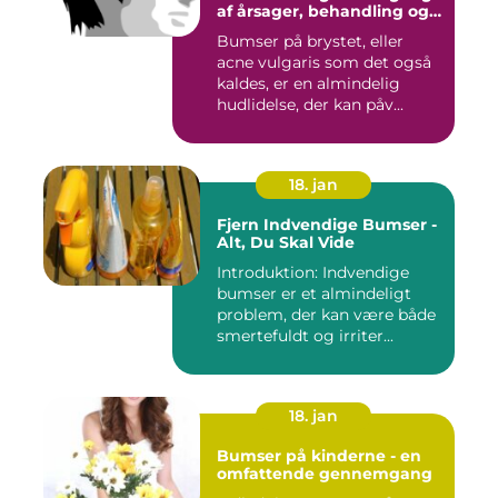
af årsager, behandling og
forebyggelse
Bumser på brystet, eller
acne vulgaris som det også
kaldes, er en almindelig
hudlidelse, der kan påv...
18. jan
Fjern Indvendige Bumser -
Alt, Du Skal Vide
Introduktion: Indvendige
bumser er et almindeligt
problem, der kan være både
smertefuldt og irriter...
18. jan
Bumser på kinderne - en
omfattende gennemgang