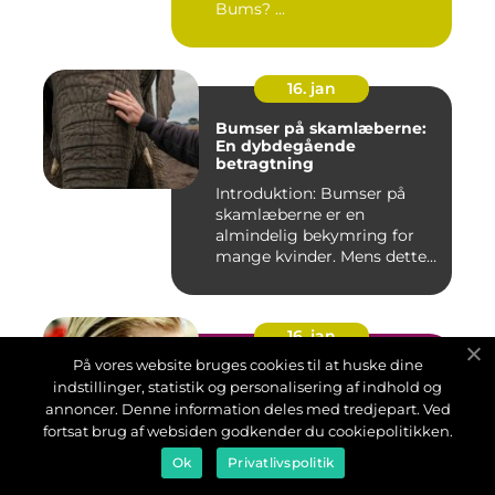
Bums? ...
16. jan
Bumser på skamlæberne:
En dybdegående
betragtning
Introduktion: Bumser på
skamlæberne er en
almindelig bekymring for
mange kvinder. Mens dette
emne ka...
16. jan
På vores website bruges cookies til at huske dine
Creme mod bumser - en
indstillinger, statistik og personalisering af indhold og
omfattende guide til at
annoncer. Denne information deles med tredjepart. Ved
forstå og behandle bumser
fortsat brug af websiden godkender du cookiepolitikken.
Indledning: Bumser er en
irriterende og til tider pinlig
Ok
Privatlivspolitik
hudtilstand, som mange