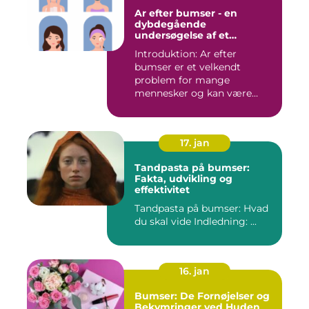
Ar efter bumser - en
dybdegående
undersøgelse af et
almindeligt
Introduktion: Ar efter
skønhedsproblem
bumser er et velkendt
problem for mange
mennesker og kan være
frustrerende og...
17. jan
Tandpasta på bumser:
Fakta, udvikling og
effektivitet
Tandpasta på bumser: Hvad
du skal vide Indledning: ...
16. jan
Bumser: De Fornøjelser og
Bekymringer ved Huden