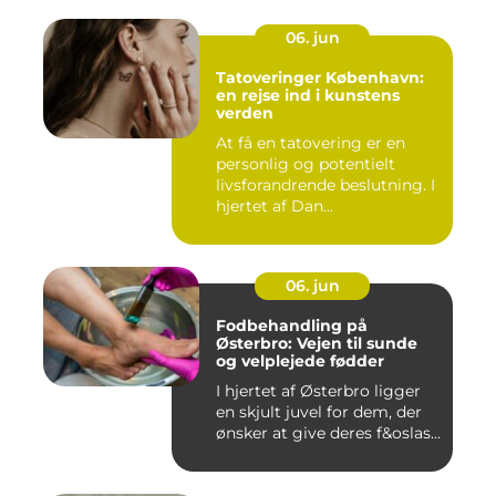
06. jun
Tatoveringer København:
en rejse ind i kunstens
verden
At få en tatovering er en
personlig og potentielt
livsforandrende beslutning. I
hjertet af Dan...
06. jun
Fodbehandling på
Østerbro: Vejen til sunde
og velplejede fødder
I hjertet af Østerbro ligger
en skjult juvel for dem, der
ønsker at give deres f&oslas...