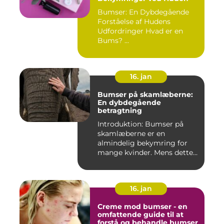
Bumser: En Dybdegående
Forståelse af Hudens
Udfordringer Hvad er en
Bums? ...
16. jan
Bumser på skamlæberne:
En dybdegående
betragtning
Introduktion: Bumser på
skamlæberne er en
almindelig bekymring for
mange kvinder. Mens dette
emne ka...
16. jan
Creme mod bumser - en
omfattende guide til at
forstå og behandle bumser