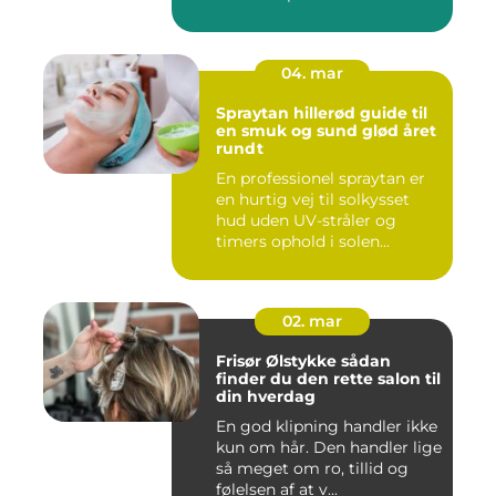
04. mar
Spraytan hillerød guide til
en smuk og sund glød året
rundt
En professionel spraytan er
en hurtig vej til solkysset
hud uden UV-stråler og
timers ophold i solen...
02. mar
Frisør Ølstykke sådan
finder du den rette salon til
din hverdag
En god klipning handler ikke
kun om hår. Den handler lige
så meget om ro, tillid og
følelsen af at v...