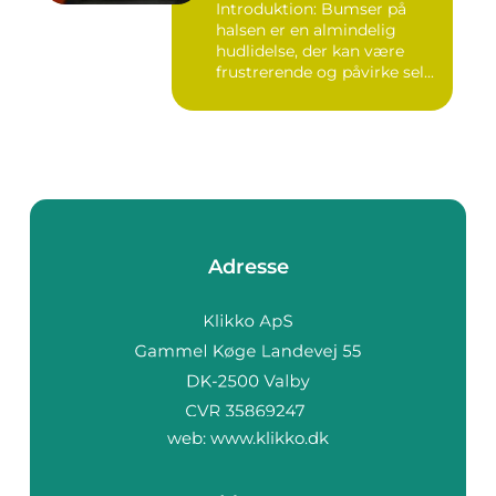
Introduktion: Bumser på
halsen er en almindelig
hudlidelse, der kan være
frustrerende og påvirke sel...
Adresse
web:
www.klikko.dk