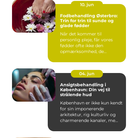
10. jun
Fodbehandling Østerbro:
Trin for trin til sunde og
glade fødder
Når det kommer til
personlig pleje, får vores
fødder ofte ikke den
opmærksomhed, de
fortjener. Vi be...
04. jun
Ansigtsbehandling i
København: Din vej til
strålende hud
København er ikke kun kendt
for sin imponerende
arkitektur, rig kulturliv og
charmerende kanaler, me...