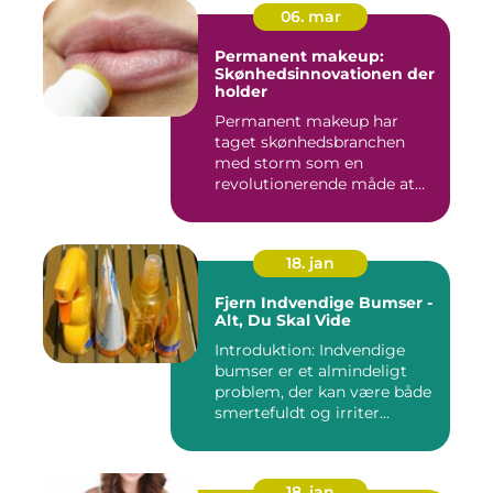
06. mar
Permanent makeup:
Skønhedsinnovationen der
holder
Permanent makeup har
taget skønhedsbranchen
med storm som en
revolutionerende måde at
forbedre og un...
18. jan
Fjern Indvendige Bumser -
Alt, Du Skal Vide
Introduktion: Indvendige
bumser er et almindeligt
problem, der kan være både
smertefuldt og irriter...
18. jan