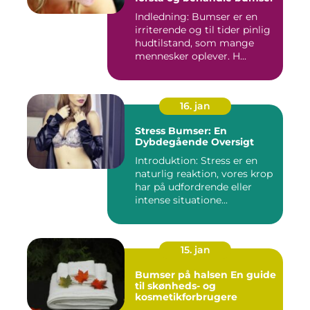
Indledning: Bumser er en
irriterende og til tider pinlig
hudtilstand, som mange
mennesker oplever. H...
16. jan
Stress Bumser: En
Dybdegående Oversigt
Introduktion: Stress er en
naturlig reaktion, vores krop
har på udfordrende eller
intense situatione...
15. jan
Bumser på halsen En guide
til skønheds- og
kosmetikforbrugere