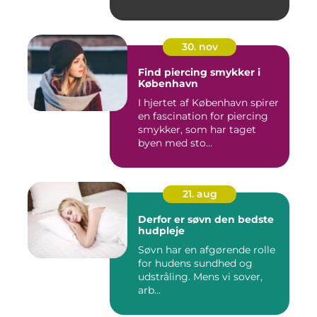
30. nov
Find piercing smykker i
København
I hjertet af København spirer
en fascination for piercing
smykker, som har taget
byen med sto...
21. aug
Derfor er søvn den bedste
hudpleje
Søvn har en afgørende rolle
for hudens sundhed og
udstråling. Mens vi sover,
arb...