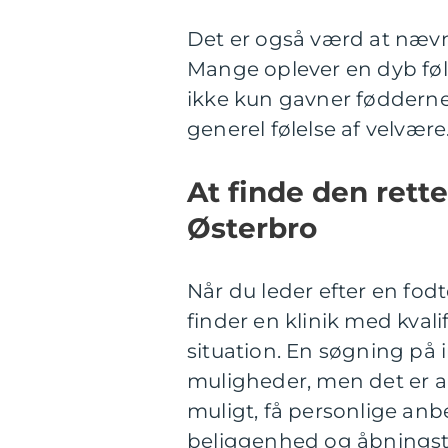
Det er også værd at nævn
Mange oplever en dyb føle
ikke kun gavner føddern
generel følelse af velvære
At finde den rett
Østerbro
Når du leder efter en fodt
finder en klinik med kvali
situation. En søgning på i
muligheder, men det er al
muligt, få personlige anb
beliggenhed og åbningsti