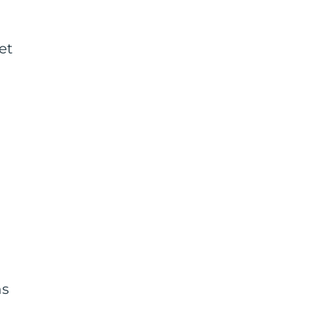
et
ns