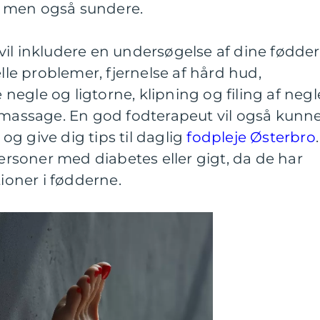
 men også sundere.
il inkludere en undersøgelse af dine fødder
elle problemer, fjernelse af hård hud,
egle og ligtorne, klipning og filing af negl
s massage. En god fodterapeut vil også kunn
j og give dig tips til daglig
fodpleje Østerbro
.
personer med diabetes eller gigt, da de har
tioner i fødderne.