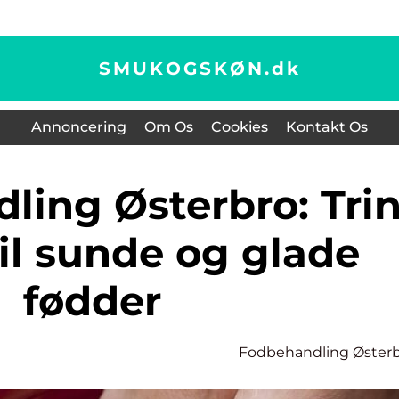
SMUKOGSKØN.
dk
Annoncering
Om Os
Cookies
Kontakt Os
 til sunde og glade
fødder
Fodbehandling Øster