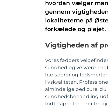
hvordan vælger man 
gennem vigtigheden
lokaliteterne på Øste
forkælede og plejet.
Vigtigheden af pr
Vores fødders velbefinde
sundhed og velvære. Pro
hælsporer og fodsmerter 
livskvaliteten. Professio
almindelige pedicure, du
sundhedsbehandling udfø
fodterapeuter – der bruger