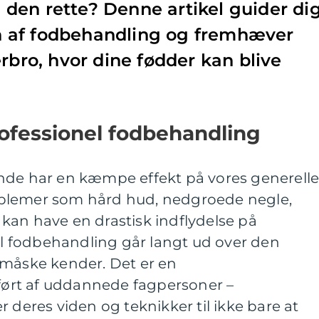
den rette? Denne artikel guider di
 af fodbehandling og fremhæver
rbro, hvor dine fødder kan blive
ofessionel fodbehandling
nde har en kæmpe effekt på vores generell
blemer som hård hud, nedgroede negle,
kan have en drastisk indflydelse på
nel fodbehandling går langt ud over den
 måske kender. Det er en
rt af uddannede fagpersoner –
 deres viden og teknikker til ikke bare at