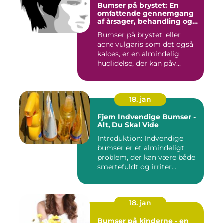
Bumser på brystet: En
omfattende gennemgang
af årsager, behandling og
forebyggelse
Bumser på brystet, eller
acne vulgaris som det også
kaldes, er en almindelig
hudlidelse, der kan påv...
18. jan
Fjern Indvendige Bumser -
Alt, Du Skal Vide
Introduktion: Indvendige
bumser er et almindeligt
problem, der kan være både
smertefuldt og irriter...
18. jan
Bumser på kinderne - en