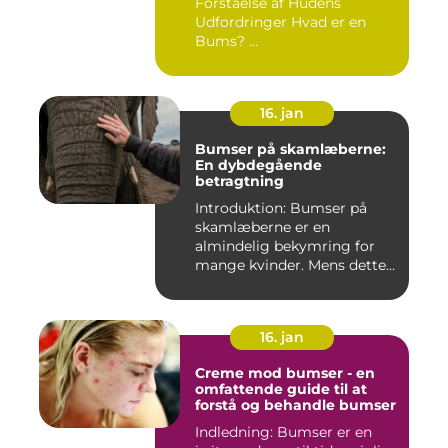
Forståelse af Hudens
Udfordringer Hvad er en
Bums? ...
16. jan
Bumser på skamlæberne:
En dybdegående
betragtning
Introduktion: Bumser på
skamlæberne er en
almindelig bekymring for
mange kvinder. Mens dette
emne ka...
16. jan
Creme mod bumser - en
omfattende guide til at
forstå og behandle bumser
Indledning: Bumser er en