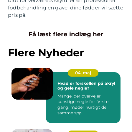
blot for velværets skyld, er en professionel
fodbehandling en gave, dine fødder vil sætte
pris på.
Få læst flere indlæg her
Flere Nyheder
04. maj
Hvad er forskellen på akryl
og gele negle?
Mange, der overvejer
kunstige negle for første
gang, møder hurtigt de
samme spø...