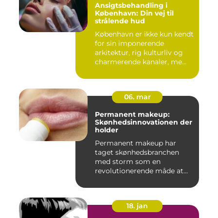
Ansigtsbehandling i
København: Din vej til
strålende hud
København er ikke kun kendt
for sin imponerende
arkitektur, rig kulturliv og
charmerende kanaler, me...
06. mar
Permanent makeup:
Skønhedsinnovationen der
holder
Permanent makeup har
taget skønhedsbranchen
med storm som en
revolutionerende måde at
forbedre og un...
18. jan