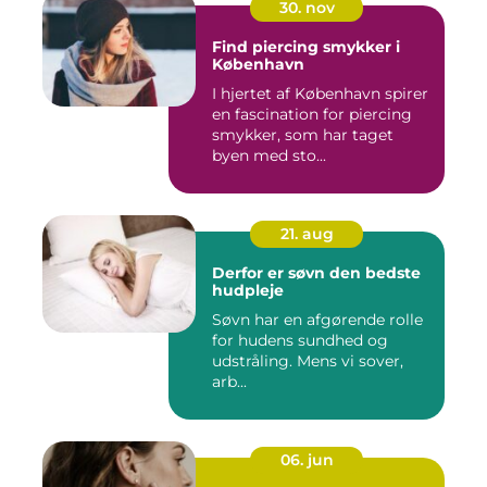
30. nov
Find piercing smykker i
København
I hjertet af København spirer
en fascination for piercing
smykker, som har taget
byen med sto...
21. aug
Derfor er søvn den bedste
hudpleje
Søvn har en afgørende rolle
for hudens sundhed og
udstråling. Mens vi sover,
arb...
06. jun