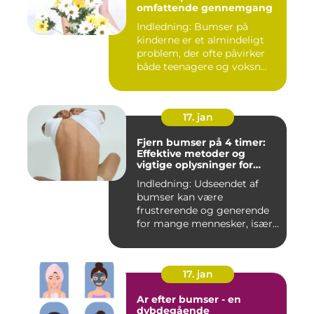
omfattende gennemgang
Indledning: Bumser på
kinderne er et almindeligt
problem, der ofte påvirker
både teenagere og voksn...
17. jan
Fjern bumser på 4 timer:
Effektive metoder og
vigtige oplysninger for
skønhedsbevidste
Indledning: Udseendet af
forbrugere
bumser kan være
frustrerende og generende
for mange mennesker, især
for dem...
17. jan
Ar efter bumser - en
dybdegående