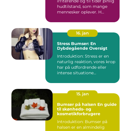
irriterende og til tider pinlig
hudtilstand, som mange
mennesker oplever. H...
16. jan
Stress Bumser: En
Dybdegående Oversigt
Introduktion: Stress er en
naturlig reaktion, vores krop
har på udfordrende eller
intense situatione...
15. jan
Bumser på halsen En guide
til skønheds- og
kosmetikforbrugere
Introduktion: Bumser på
halsen er en almindelig