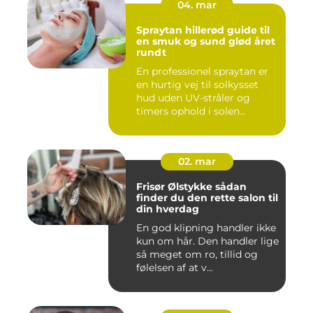
04. mar
Spraytan hillerød guide til
en smuk og sund glød året
rundt
En professionel spraytan er
en hurtig vej til solkysset
hud uden UV-stråler og
timers ophold i solen...
02. mar
Frisør Ølstykke sådan
finder du den rette salon til
din hverdag
En god klipning handler ikke
kun om hår. Den handler lige
så meget om ro, tillid og
følelsen af at v...