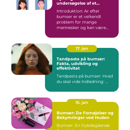
undersøgelse af et
almindeligt
Introduktion: Ar efter
skønhedsproblem
bumser er et velkendt
problem for mange
mennesker og kan være
frustrerende og...
17. jan
Tandpasta på bumser:
Fakta, udvikling og
effektivitet
Tandpasta på bumser: Hvad
du skal vide Indledning: ...
16. jan
Bumser: De Fornøjelser og
Bekymringer ved Huden
Bumser: En Dybdegående