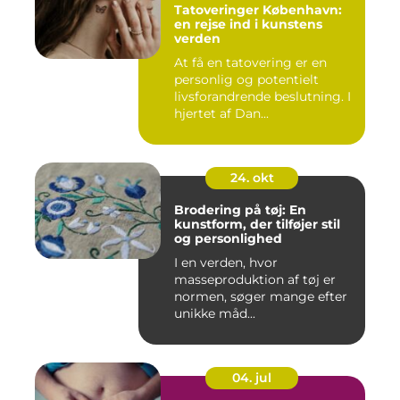
Tatoveringer København:
en rejse ind i kunstens
verden
At få en tatovering er en
personlig og potentielt
livsforandrende beslutning. I
hjertet af Dan...
24. okt
Brodering på tøj: En
kunstform, der tilføjer stil
og personlighed
I en verden, hvor
masseproduktion af tøj er
normen, søger mange efter
unikke måd...
04. jul