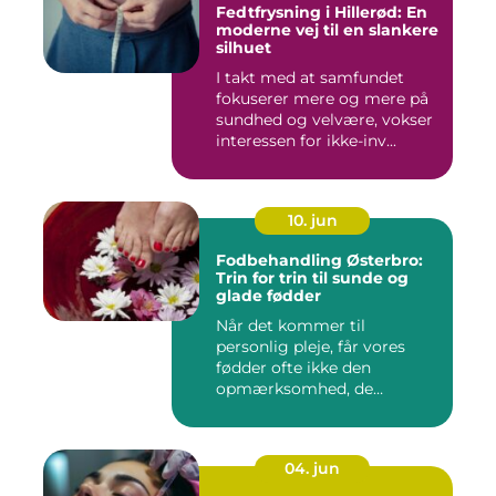
Fedtfrysning i Hillerød: En
moderne vej til en slankere
silhuet
I takt med at samfundet
fokuserer mere og mere på
sundhed og velvære, vokser
interessen for ikke-inv...
10. jun
Fodbehandling Østerbro:
Trin for trin til sunde og
glade fødder
Når det kommer til
personlig pleje, får vores
fødder ofte ikke den
opmærksomhed, de
fortjener. Vi be...
04. jun