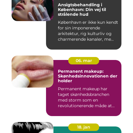
Ansigtsbehandling i
København: Din vej til
strålende hud
København er ikke kun kendt
for sin imponerende
arkitektur, rig kulturliv og
charmerende kanaler, me...
06. mar
Permanent makeup:
Skønhedsinnovationen der
holder
Permanent makeup har
taget skønhedsbranchen
med storm som en
revolutionerende måde at
forbedre og un...
18. jan