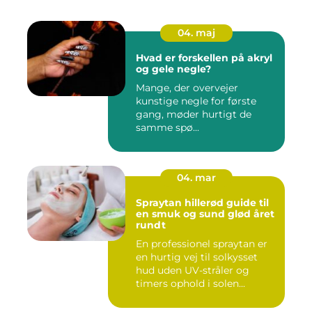
04. maj
Hvad er forskellen på akryl
og gele negle?
Mange, der overvejer
kunstige negle for første
gang, møder hurtigt de
samme spø...
04. mar
Spraytan hillerød guide til
en smuk og sund glød året
rundt
En professionel spraytan er
en hurtig vej til solkysset
hud uden UV-stråler og
timers ophold i solen...