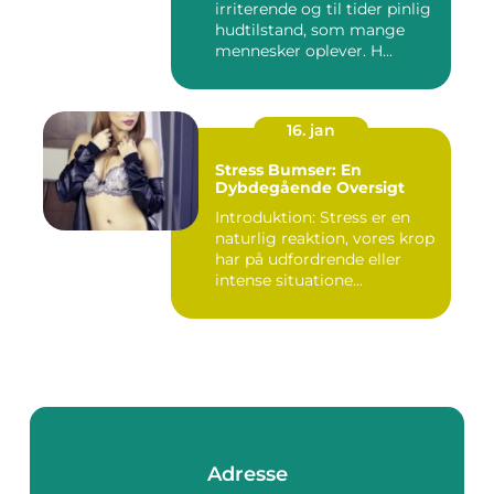
irriterende og til tider pinlig
hudtilstand, som mange
mennesker oplever. H...
16. jan
Stress Bumser: En
Dybdegående Oversigt
Introduktion: Stress er en
naturlig reaktion, vores krop
har på udfordrende eller
intense situatione...
Adresse