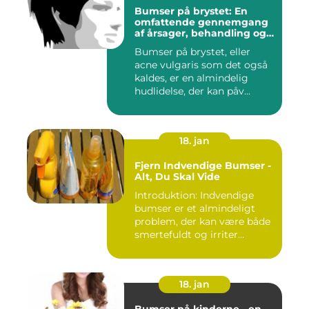
Bumser på brystet: En
omfattende gennemgang
af årsager, behandling og
forebyggelse
Bumser på brystet, eller
acne vulgaris som det også
kaldes, er en almindelig
hudlidelse, der kan påv...
18. jan
Fjern Indvendige Bumser -
Alt, Du Skal Vide
Introduktion: Indvendige
bumser er et almindeligt
problem, der kan være både
smertefuldt og irriter...
18. jan