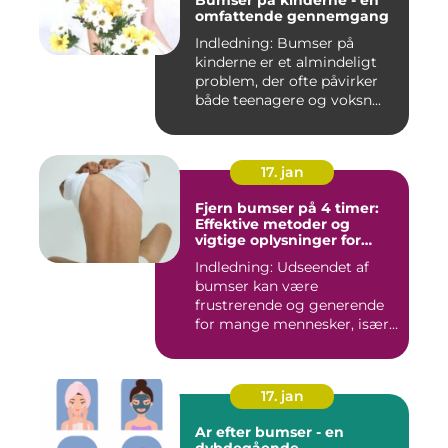
Bumser på kinderne - en
omfattende gennemgang
Indledning: Bumser på
kinderne er et almindeligt
problem, der ofte påvirker
både teenagere og voksn...
17. jan
Fjern bumser på 4 timer:
Effektive metoder og
vigtige oplysninger for
skønhedsbevidste
Indledning: Udseendet af
forbrugere
bumser kan være
frustrerende og generende
for mange mennesker, især
for dem...
17. jan
Ar efter bumser - en