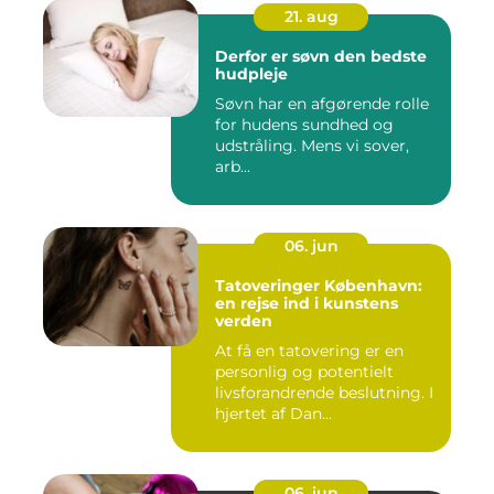
21. aug
Derfor er søvn den bedste
hudpleje
Søvn har en afgørende rolle
for hudens sundhed og
udstråling. Mens vi sover,
arb...
06. jun
Tatoveringer København:
en rejse ind i kunstens
verden
At få en tatovering er en
personlig og potentielt
livsforandrende beslutning. I
hjertet af Dan...
06. jun