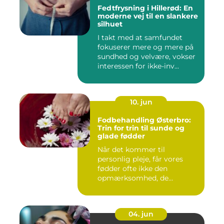
Fedtfrysning i Hillerød: En
moderne vej til en slankere
silhuet
I takt med at samfundet
fokuserer mere og mere på
sundhed og velvære, vokser
interessen for ikke-inv...
10. jun
Fodbehandling Østerbro:
Trin for trin til sunde og
glade fødder
Når det kommer til
personlig pleje, får vores
fødder ofte ikke den
opmærksomhed, de
fortjener. Vi be...
04. jun