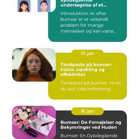
dybdegående
undersøgelse af et
almindeligt
Introduktion: Ar efter
skønhedsproblem
bumser er et velkendt
problem for mange
mennesker og kan være
frustrerende og...
17. jan
Tandpasta på bumser:
Fakta, udvikling og
effektivitet
Tandpasta på bumser: Hvad
du skal vide Indledning: ...
16. jan
Bumser: De Fornøjelser og
Bekymringer ved Huden
Bumser: En Dybdegående