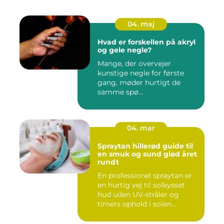
04. maj
Hvad er forskellen på akryl
og gele negle?
Mange, der overvejer
kunstige negle for første
gang, møder hurtigt de
samme spø...
04. mar
Spraytan hillerød guide til
en smuk og sund glød året
rundt
En professionel spraytan er
en hurtig vej til solkysset
hud uden UV-stråler og
timers ophold i solen...