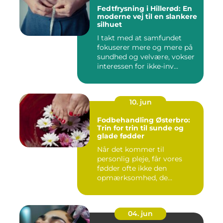
Fedtfrysning i Hillerød: En
moderne vej til en slankere
silhuet
I takt med at samfundet
fokuserer mere og mere på
sundhed og velvære, vokser
interessen for ikke-inv...
10. jun
Fodbehandling Østerbro:
Trin for trin til sunde og
glade fødder
Når det kommer til
personlig pleje, får vores
fødder ofte ikke den
opmærksomhed, de
fortjener. Vi be...
04. jun