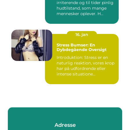
irriterende og til tider pinlig
hudtilstand, som mange
mennesker oplever. H...
16. jan
Stress Bumser: En
Dybdegående Oversigt
Introduktion: Stress er en
naturlig reaktion, vores krop
har på udfordrende eller
intense situatione...
Adresse