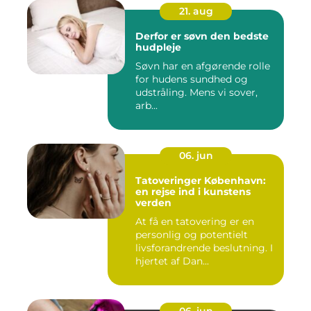
21. aug
Derfor er søvn den bedste
hudpleje
Søvn har en afgørende rolle
for hudens sundhed og
udstråling. Mens vi sover,
arb...
06. jun
Tatoveringer København:
en rejse ind i kunstens
verden
At få en tatovering er en
personlig og potentielt
livsforandrende beslutning. I
hjertet af Dan...