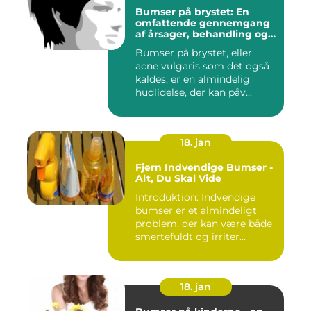
Bumser på brystet: En
omfattende gennemgang
af årsager, behandling og
forebyggelse
Bumser på brystet, eller
acne vulgaris som det også
kaldes, er en almindelig
hudlidelse, der kan påv...
18. jan
Fjern Indvendige Bumser -
Alt, Du Skal Vide
Introduktion: Indvendige
bumser er et almindeligt
problem, der kan være både
smertefuldt og irriter...
18. jan