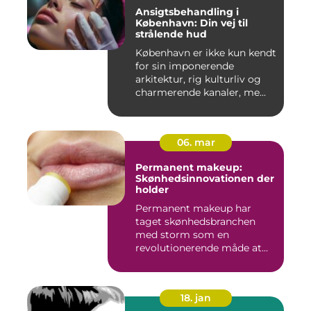
Ansigtsbehandling i
København: Din vej til
strålende hud
København er ikke kun kendt
for sin imponerende
arkitektur, rig kulturliv og
charmerende kanaler, me...
06. mar
Permanent makeup:
Skønhedsinnovationen der
holder
Permanent makeup har
taget skønhedsbranchen
med storm som en
revolutionerende måde at
forbedre og un...
18. jan