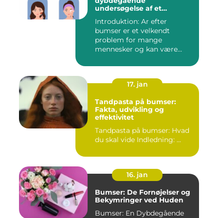
dybdegående
undersøgelse af et
almindeligt
Introduktion: Ar efter
skønhedsproblem
bumser er et velkendt
problem for mange
mennesker og kan være
frustrerende og...
17. jan
Tandpasta på bumser:
Fakta, udvikling og
effektivitet
Tandpasta på bumser: Hvad
du skal vide Indledning: ...
16. jan
Bumser: De Fornøjelser og
Bekymringer ved Huden
Bumser: En Dybdegående