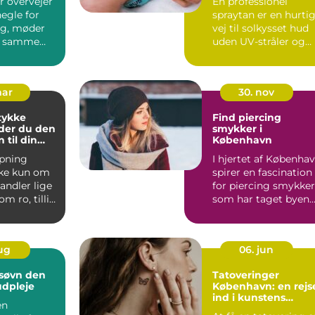
r overvejer
En professionel
egle for
spraytan er en hurti
ng, møder
vej til solkysset hud
e samme
uden UV-stråler og
timers ophold i
solen...
mar
30. nov
stykke
Find piercing
der du den
smykker i
n til din
København
ipning
I hjertet af Københa
kke kun om
spirer en fascination
andler lige
for piercing smykker
m ro, tillid
som har taget byen
 af at v...
med sto...
aug
06. jun
 søvn den
Tatoveringer
udpleje
København: en rejs
ind i kunstens
en
verden