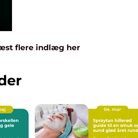
æst flere indlæg her
der
maj
04. mar
orskellen
Spraytan hillerød
og gele
guide til en smuk o
sund glød året run