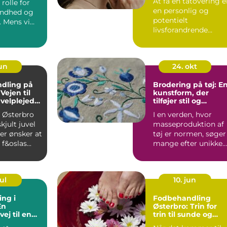
At få en tatovering e
rolle for
en personlig og
undhed og
potentielt
. Mens vi
livsforandrende
.
beslutning. I hjertet 
Dan...
jun
24. okt
dling på
Brodering på tøj: E
Vejen til
kunstform, der
velplejede
tilføjer stil og
personlighed
af Østerbro
I en verden, hvor
kjult juvel
masseproduktion af
er ønsker at
tøj er normen, søger
f&oslas...
mange efter unikke
måd...
ul
10. jun
ing i
Fodbehandling
En
Østerbro: Trin for
ej til en
trin til sunde og
silhuet
glade fødder