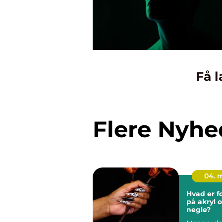
Få l
Flere Nyhe
04. 
Hvad er f
på akryl 
negle?