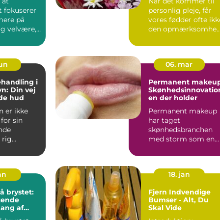
 at
Når det kommer til
 fokuserer
personlig pleje, får
mere på
vores fødder ofte ikk
g velvære,
den opmærksomhed
eressen for
de fortjener. Vi be...
jun
06. mar
handling i
Permanent makeup
: Din vej
Skønhedsinnovatio
nde hud
en der holder
 er ikke
Permanent makeup
for sin
har taget
nde
skønhedsbranchen
 rig
med storm som en
og
revolutionerende
de kanaler,
måde at forbedre og
un...
an
18. jan
 brystet:
Fjern Indvendige
tende
Bumser - Alt, Du
ang af
Skal Vide
behandling