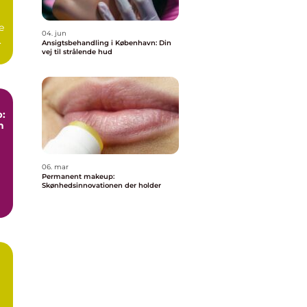
e
04. jun
,
Ansigtsbehandling i København: Din
vej til strålende hud
:
n
06. mar
Permanent makeup:
Skønhedsinnovationen der holder