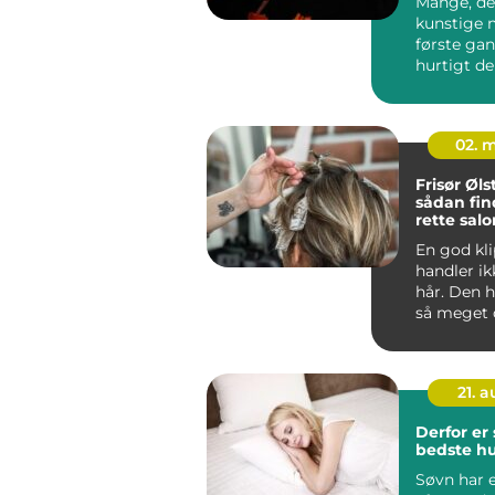
Mange, de
kunstige n
første ga
hurtigt d
spø...
02. 
Frisør Øl
sådan fin
rette salo
hverdag
En god kl
handler i
hår. Den h
så meget o
og følelsen
21. 
Derfor er
bedste h
Søvn har 