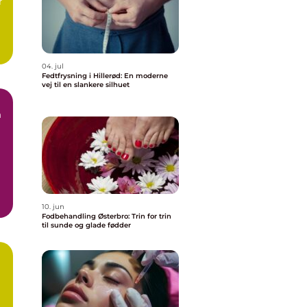
r
af
04. jul
Fedtfrysning i Hillerød: En moderne
vej til en slankere silhuet
n
10. jun
Fodbehandling Østerbro: Trin for trin
til sunde og glade fødder