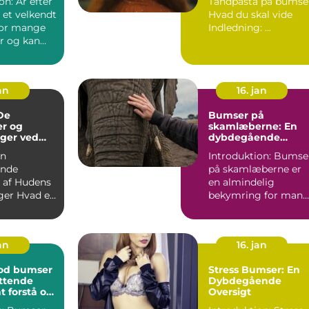
on: Ar efter
Tandpasta på bumse
problem
 et velkendt
Hvad du skal vide
for mange
Indledning: ...
r og kan
trerende
an
16. jan
De
Bumser på
er og
skamlæberne: En
ger ved
dybdegående
betragtning
En
Introduktion: Bumse
nde
på skamlæberne er
e af Hudens
en almindelig
ad er
bekymring for man
en Bums? ...
kvinder. Mens dette
emne ka...
an
16. jan
od bumser
Stress Bumser: En
ttende
Dybdegående
at forstå og
Oversigt
 bumser