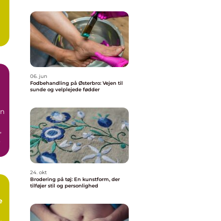
g
06. jun
Fodbehandling på Østerbro: Vejen til
sunde og velplejede fødder
vn
,
24. okt
Brodering på tøj: En kunstform, der
tilføjer stil og personlighed
e