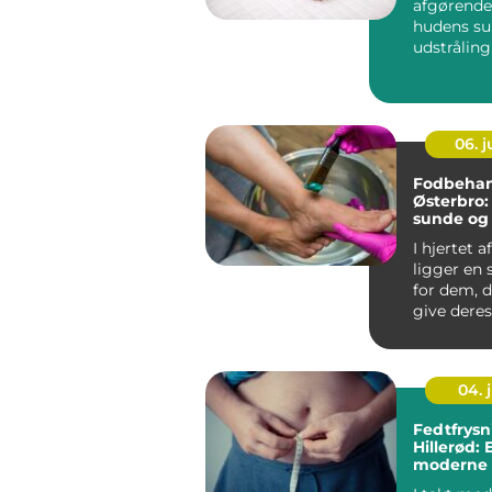
afgørende 
hudens s
udstråling
sover, arb..
06. 
Fodbehan
Østerbro: 
sunde og 
fødder
I hjertet 
ligger en s
for dem, d
give deres 
04. j
Fedtfrysn
Hillerød: 
moderne v
slankere 