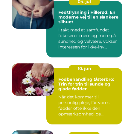
04. jul
Fedtfrysning i Hillerød: En
moderne vej til en slankere
silhuet
I takt med at samfundet
fokuserer mere og mere på
sundhed og velvære, vokser
interessen for ikke-inv...
10. jun
Fodbehandling Østerbro:
Trin for trin til sunde og
glade fødder
Når det kommer til
personlig pleje, får vores
fødder ofte ikke den
opmærksomhed, de
fortjener. Vi be...