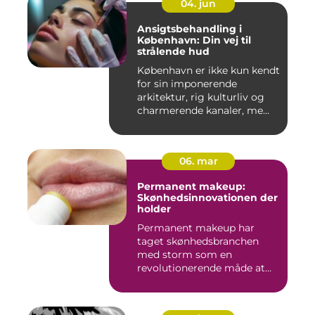
04. jun
Ansigtsbehandling i
København: Din vej til
strålende hud
København er ikke kun kendt
for sin imponerende
arkitektur, rig kulturliv og
charmerende kanaler, me...
06. mar
Permanent makeup:
Skønhedsinnovationen der
holder
Permanent makeup har
taget skønhedsbranchen
med storm som en
revolutionerende måde at
forbedre og un...