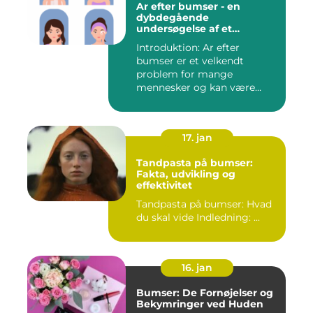
Ar efter bumser - en
dybdegående
undersøgelse af et
almindeligt
Introduktion: Ar efter
skønhedsproblem
bumser er et velkendt
problem for mange
mennesker og kan være
frustrerende og...
17. jan
Tandpasta på bumser:
Fakta, udvikling og
effektivitet
Tandpasta på bumser: Hvad
du skal vide Indledning: ...
16. jan
Bumser: De Fornøjelser og
Bekymringer ved Huden