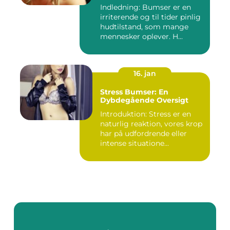
Indledning: Bumser er en
irriterende og til tider pinlig
hudtilstand, som mange
mennesker oplever. H...
16. jan
Stress Bumser: En
Dybdegående Oversigt
Introduktion: Stress er en
naturlig reaktion, vores krop
har på udfordrende eller
intense situatione...