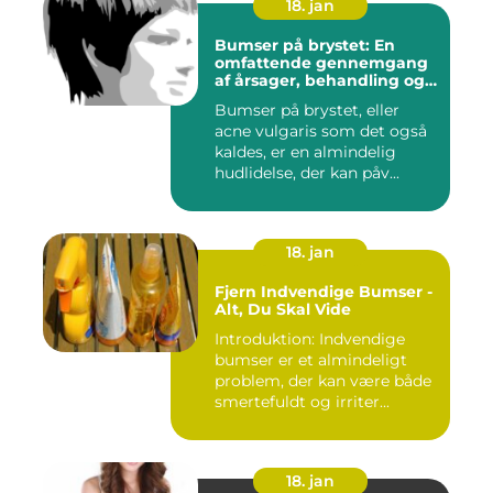
18. jan
Bumser på brystet: En
omfattende gennemgang
af årsager, behandling og
forebyggelse
Bumser på brystet, eller
acne vulgaris som det også
kaldes, er en almindelig
hudlidelse, der kan påv...
18. jan
Fjern Indvendige Bumser -
Alt, Du Skal Vide
Introduktion: Indvendige
bumser er et almindeligt
problem, der kan være både
smertefuldt og irriter...
18. jan