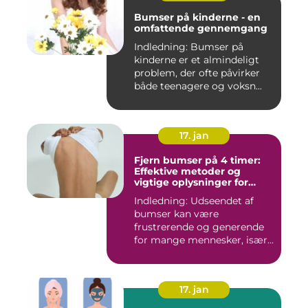
Bumser på kinderne - en
omfattende gennemgang
Indledning: Bumser på
kinderne er et almindeligt
problem, der ofte påvirker
både teenagere og voksn...
17. jan
Fjern bumser på 4 timer:
Effektive metoder og
vigtige oplysninger for
skønhedsbevidste
Indledning: Udseendet af
forbrugere
bumser kan være
frustrerende og generende
for mange mennesker, især
for dem...
17. jan