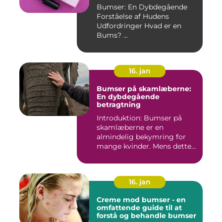
Bumser: En Dybdegående
Forståelse af Hudens
Udfordringer Hvad er en
Bums? ...
16. jan
Bumser på skamlæberne:
En dybdegående
betragtning
Introduktion: Bumser på
skamlæberne er en
almindelig bekymring for
mange kvinder. Mens dette
emne ka...
16. jan
Creme mod bumser - en
omfattende guide til at
forstå og behandle bumser