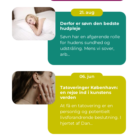
21. aug
Derfor er søvn den bedste
hudpleje
Søvn har en afgørende rolle
for hudens sundhed og
udstråling. Mens vi sover,
arb...
06. jun
Tatoveringer København:
en rejse ind i kunstens
verden
At få en tatovering er en
personlig og potentielt
livsforandrende beslutning. I
hjertet af Dan...