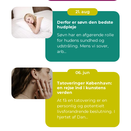
21. aug
Derfor er søvn den bedste
hudpleje
Søvn har en afgørende rolle
for hudens sundhed og
udstråling. Mens vi sover,
arb...
06. jun
Tatoveringer København:
en rejse ind i kunstens
verden
At få en tatovering er en
personlig og potentielt
livsforandrende beslutning. I
hjertet af Dan...