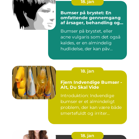
18. jan
Bumser på brystet: En
omfattende gennemgang
af årsager, behandling og
forebyggelse
Bumser på brystet, eller
acne vulgaris som det også
kaldes, er en almindelig
hudlidelse, der kan påv...
18. jan
Fjern Indvendige Bumser -
Alt, Du Skal Vide
Introduktion: Indvendige
bumser er et almindeligt
problem, der kan være både
smertefuldt og irriter...
18. jan