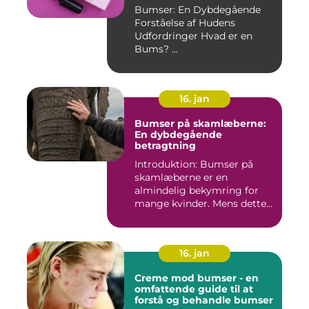
Bumser: En Dybdegående
Forståelse af Hudens
Udfordringer Hvad er en
Bums? ...
16. jan
Bumser på skamlæberne:
En dybdegående
betragtning
Introduktion: Bumser på
skamlæberne er en
almindelig bekymring for
mange kvinder. Mens dette
emne ka...
16. jan
Creme mod bumser - en
omfattende guide til at
forstå og behandle bumser