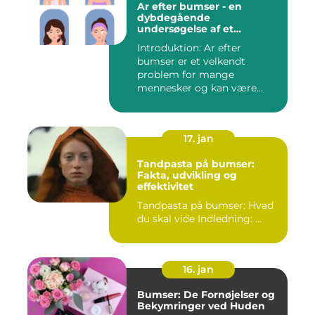
Ar efter bumser - en
dybdegående
undersøgelse af et
almindeligt
Introduktion: Ar efter
skønhedsproblem
bumser er et velkendt
problem for mange
mennesker og kan være
frustrerende og...
17. jan
Tandpasta på bumser:
Fakta, udvikling og
effektivitet
Tandpasta på bumser: Hvad
du skal vide Indledning: ...
16. jan
Bumser: De Fornøjelser og
Bekymringer ved Huden