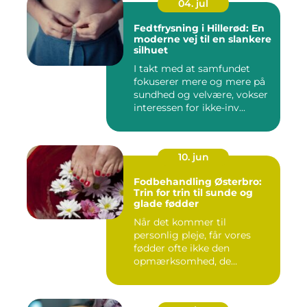
04. jul
Fedtfrysning i Hillerød: En
moderne vej til en slankere
silhuet
I takt med at samfundet
fokuserer mere og mere på
sundhed og velvære, vokser
interessen for ikke-inv...
10. jun
Fodbehandling Østerbro:
Trin for trin til sunde og
glade fødder
Når det kommer til
personlig pleje, får vores
fødder ofte ikke den
opmærksomhed, de
fortjener. Vi be...