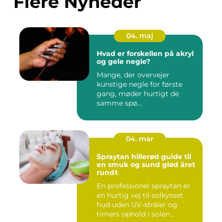
Flere Nyheder
04. maj
Hvad er forskellen på akryl
og gele negle?
Mange, der overvejer
kunstige negle for første
gang, møder hurtigt de
samme spø...
04. mar
Spraytan hillerød guide til
en smuk og sund glød året
rundt
En professionel spraytan er
en hurtig vej til solkysset
hud uden UV-stråler og
timers ophold i solen...