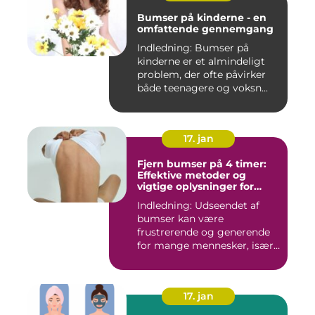
Bumser på kinderne - en
omfattende gennemgang
Indledning: Bumser på
kinderne er et almindeligt
problem, der ofte påvirker
både teenagere og voksn...
17. jan
Fjern bumser på 4 timer:
Effektive metoder og
vigtige oplysninger for
skønhedsbevidste
Indledning: Udseendet af
forbrugere
bumser kan være
frustrerende og generende
for mange mennesker, især
for dem...
17. jan