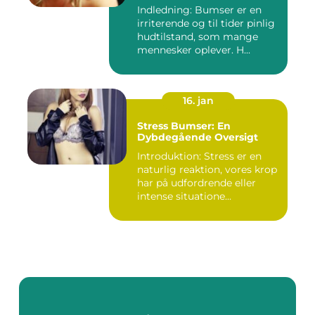
Indledning: Bumser er en
irriterende og til tider pinlig
hudtilstand, som mange
mennesker oplever. H...
16. jan
Stress Bumser: En
Dybdegående Oversigt
Introduktion: Stress er en
naturlig reaktion, vores krop
har på udfordrende eller
intense situatione...