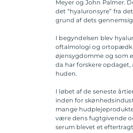
Meyer og John Palmer. De
det “hyaluronsyre” fra de
grund af dets gennemsig
I begyndelsen blev hyalu
oftalmologi og ortopædkir
øjensygdomme og som en 
da har forskere opdaget,
huden.
I løbet af de seneste årt
inden for skønhedsindustr
mange hudplejeprodukter
være dens fugtgivende o
serum blevet et eftertra