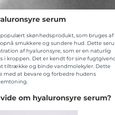
hyaluronsyre serum
t populært skønhedsprodukt, som bruges af
 opnå smukkere og sundere hud. Dette ser
ration af hyaluronsyre, som er en naturlig
s i kroppen. Det er kendt for sine fugtgiven
at tiltrække og binde vandmolekyler. Dette
pe med at bevare og forbedre hudens
fremtoning.
t vide om hyaluronsyre serum?