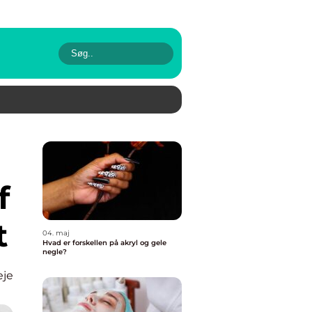
f
t
04. maj
Hvad er forskellen på akryl og gele
negle?
eje