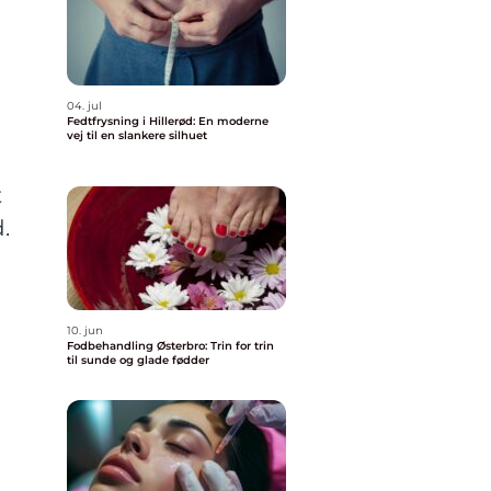
04. jul
Fedtfrysning i Hillerød: En moderne
vej til en slankere silhuet
t
.
10. jun
Fodbehandling Østerbro: Trin for trin
til sunde og glade fødder
n