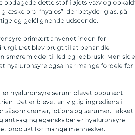
 opdagede dette stof i øjets væv og opkald
t græske ord “hyalos”, der betyder glas, på
tige og gelélignende udseende.
ronsyre primært anvendt inden for
urgi. Det blev brugt til at behandle
smøremiddel til led og ledbrusk. Men sid
 at hyaluronsyre også har mange fordele for
ier er hyaluronsyre serum blevet populært
ien. Det er blevet en vigtig ingrediens i
 såsom cremer, lotions og serumer. Takket
g anti-aging egenskaber er hyaluronsyre
gtet produkt for mange mennesker.