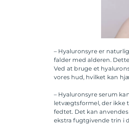
– Hyaluronsyre er naturl
falder med alderen. Dette 
Ved at bruge et hyaluronsy
vores hud, hvilket kan h
– Hyaluronsyre serum kan
letvægtsformel, der ikke 
fedtet. Det kan anvend
ekstra fugtgivende trin i 