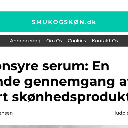
SMUKOGSKØN.
dk
Annoncering
Om Os
Cookies
Kontakt Os
nde gennemgang a
rt skønhedsproduk
ensen
Hudpl