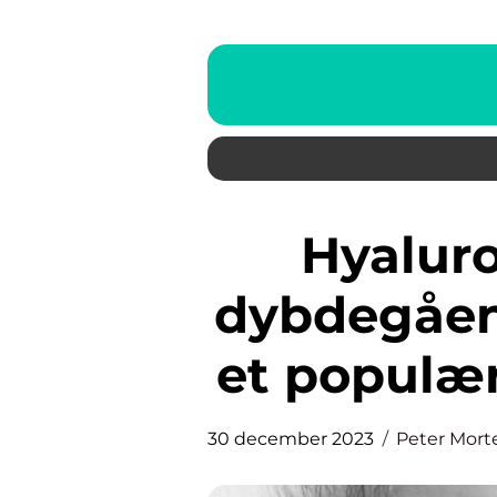
Hyaluronsyre serum: En
dybdegåe
et populæ
30 december 2023
Peter Mort