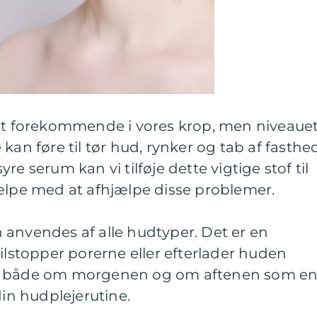
igt forekommende i vores krop, men niveaue
kan føre til tør hud, rynker og tab af fasthed
re serum kan vi tilføje dette vigtige stof til
jælpe med at afhjælpe disse problemer.
 anvendes af alle hudtyper. Det er en
tilstopper porerne eller efterlader huden
es både om morgenen og om aftenen som e
din hudplejerutine.