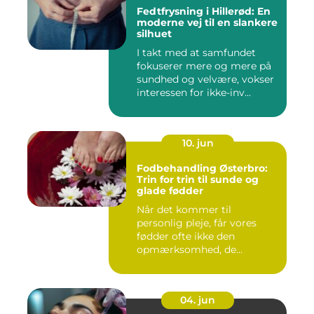
Fedtfrysning i Hillerød: En
moderne vej til en slankere
silhuet
I takt med at samfundet
fokuserer mere og mere på
sundhed og velvære, vokser
interessen for ikke-inv...
10. jun
Fodbehandling Østerbro:
Trin for trin til sunde og
glade fødder
Når det kommer til
personlig pleje, får vores
fødder ofte ikke den
opmærksomhed, de
fortjener. Vi be...
04. jun