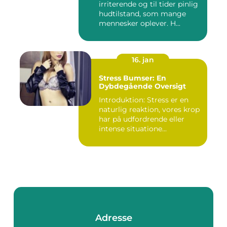
irriterende og til tider pinlig
hudtilstand, som mange
mennesker oplever. H...
16. jan
Stress Bumser: En
Dybdegående Oversigt
Introduktion: Stress er en
naturlig reaktion, vores krop
har på udfordrende eller
intense situatione...
Adresse