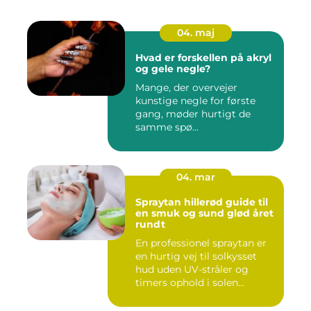
04. maj
Hvad er forskellen på akryl
og gele negle?
Mange, der overvejer
kunstige negle for første
gang, møder hurtigt de
samme spø...
04. mar
Spraytan hillerød guide til
en smuk og sund glød året
rundt
En professionel spraytan er
en hurtig vej til solkysset
hud uden UV-stråler og
timers ophold i solen...