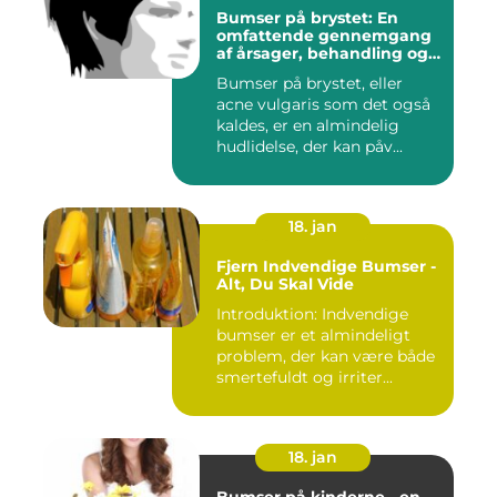
Bumser på brystet: En
omfattende gennemgang
af årsager, behandling og
forebyggelse
Bumser på brystet, eller
acne vulgaris som det også
kaldes, er en almindelig
hudlidelse, der kan påv...
18. jan
Fjern Indvendige Bumser -
Alt, Du Skal Vide
Introduktion: Indvendige
bumser er et almindeligt
problem, der kan være både
smertefuldt og irriter...
18. jan