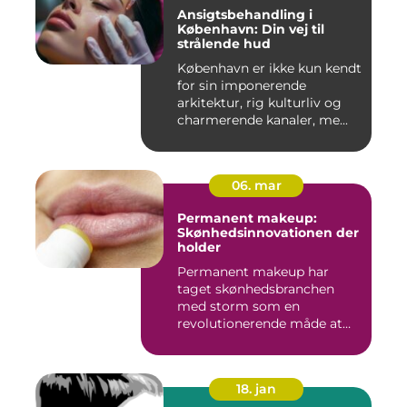
Ansigtsbehandling i
København: Din vej til
strålende hud
København er ikke kun kendt
for sin imponerende
arkitektur, rig kulturliv og
charmerende kanaler, me...
06. mar
Permanent makeup:
Skønhedsinnovationen der
holder
Permanent makeup har
taget skønhedsbranchen
med storm som en
revolutionerende måde at
forbedre og un...
18. jan