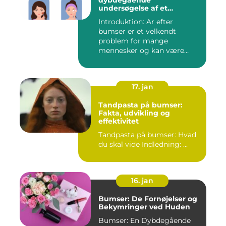
dybdegående
undersøgelse af et
almindeligt
Introduktion: Ar efter
skønhedsproblem
bumser er et velkendt
problem for mange
mennesker og kan være
frustrerende og...
17. jan
Tandpasta på bumser:
Fakta, udvikling og
effektivitet
Tandpasta på bumser: Hvad
du skal vide Indledning: ...
16. jan
Bumser: De Fornøjelser og
Bekymringer ved Huden
Bumser: En Dybdegående