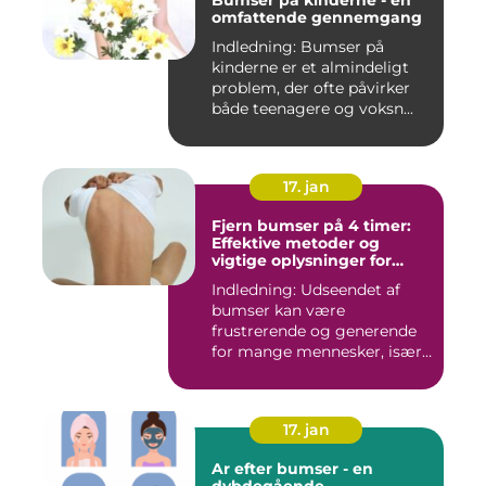
Bumser på kinderne - en
omfattende gennemgang
Indledning: Bumser på
kinderne er et almindeligt
problem, der ofte påvirker
både teenagere og voksn...
17. jan
Fjern bumser på 4 timer:
Effektive metoder og
vigtige oplysninger for
skønhedsbevidste
Indledning: Udseendet af
forbrugere
bumser kan være
frustrerende og generende
for mange mennesker, især
for dem...
17. jan
Ar efter bumser - en