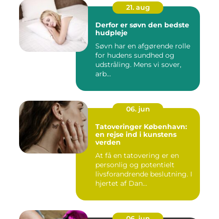
21. aug
Derfor er søvn den bedste
hudpleje
Søvn har en afgørende rolle
for hudens sundhed og
udstråling. Mens vi sover,
arb...
06. jun
Tatoveringer København:
en rejse ind i kunstens
verden
At få en tatovering er en
personlig og potentielt
livsforandrende beslutning. I
hjertet af Dan...
06. jun