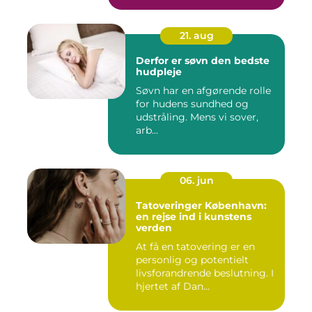
21. aug
Derfor er søvn den bedste
hudpleje
Søvn har en afgørende rolle
for hudens sundhed og
udstråling. Mens vi sover,
arb...
06. jun
Tatoveringer København:
en rejse ind i kunstens
verden
At få en tatovering er en
personlig og potentielt
livsforandrende beslutning. I
hjertet af Dan...