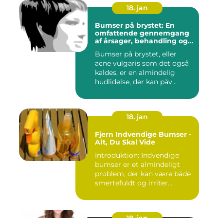
18. jan
Bumser på brystet: En
omfattende gennemgang
af årsager, behandling og
forebyggelse
Bumser på brystet, eller
acne vulgaris som det også
kaldes, er en almindelig
hudlidelse, der kan påv...
18. jan
Fjern Indvendige Bumser -
Alt, Du Skal Vide
Introduktion: Indvendige
bumser er et almindeligt
problem, der kan være både
smertefuldt og irriter...