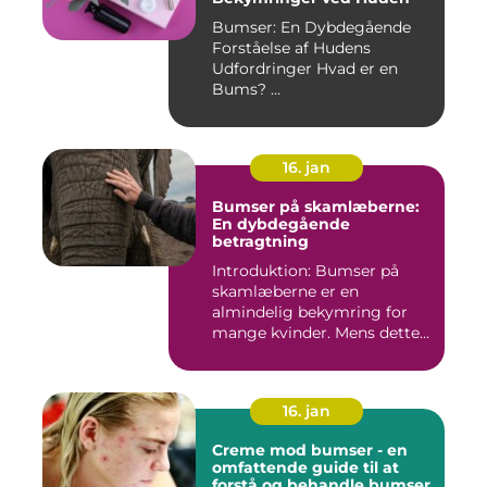
Bumser: En Dybdegående
Forståelse af Hudens
Udfordringer Hvad er en
Bums? ...
16. jan
Bumser på skamlæberne:
En dybdegående
betragtning
Introduktion: Bumser på
skamlæberne er en
almindelig bekymring for
mange kvinder. Mens dette
emne ka...
16. jan
Creme mod bumser - en
omfattende guide til at
forstå og behandle bumser