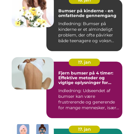
18. jan
Bumser på kinderne - en
omfattende gennemgang
Indledning: Bumser på
kinderne er et almindeligt
problem, der ofte påvirker
både teenagere og voksn...
17. jan
Fjern bumser på 4 timer:
Effektive metoder og
vigtige oplysninger for
skønhedsbevidste
Indledning: Udseendet af
forbrugere
bumser kan være
frustrerende og generende
for mange mennesker, især
for dem...
17. jan