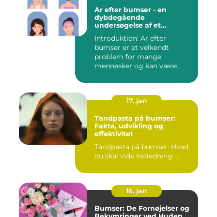
Ar efter bumser - en
dybdegående
undersøgelse af et
almindeligt
Introduktion: Ar efter
skønhedsproblem
bumser er et velkendt
problem for mange
mennesker og kan være
frustrerende og...
17. jan
Tandpasta på bumser:
Fakta, udvikling og
effektivitet
Tandpasta på bumser: Hvad
du skal vide Indledning: ...
16. jan
Bumser: De Fornøjelser og
Bekymringer ved Huden