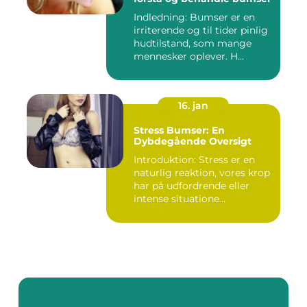
Indledning: Bumser er en
irriterende og til tider pinlig
hudtilstand, som mange
mennesker oplever. H...
16. jan
Stress Bumser: En
Dybdegående Oversigt
Introduktion: Stress er en
naturlig reaktion, vores krop
har på udfordrende eller
intense situatione...