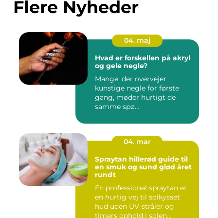
Flere Nyheder
04. maj
Hvad er forskellen på akryl
og gele negle?
Mange, der overvejer
kunstige negle for første
gang, møder hurtigt de
samme spø...
04. mar
Spraytan hillerød guide til
en smuk og sund glød året
rundt
En professionel spraytan er
en hurtig vej til solkysset
hud uden UV-stråler og
timers ophold i solen...