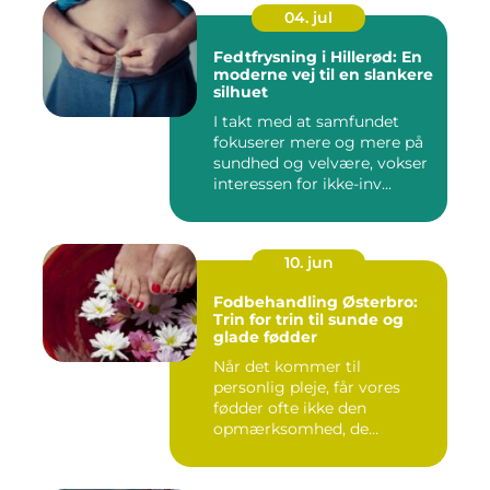
04. jul
Fedtfrysning i Hillerød: En
moderne vej til en slankere
silhuet
I takt med at samfundet
fokuserer mere og mere på
sundhed og velvære, vokser
interessen for ikke-inv...
10. jun
Fodbehandling Østerbro:
Trin for trin til sunde og
glade fødder
Når det kommer til
personlig pleje, får vores
fødder ofte ikke den
opmærksomhed, de
fortjener. Vi be...