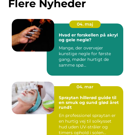
Flere Nyheder
04. maj
Hvad er forskellen på akryl
og gele negle?
Mange, der overvejer
kunstige negle for første
gang, møder hurtigt de
samme spø...
04. mar
Spraytan hillerød guide til
en smuk og sund glød året
rundt
En professionel spraytan er
en hurtig vej til solkysset
hud uden UV-stråler og
timers ophold i solen...