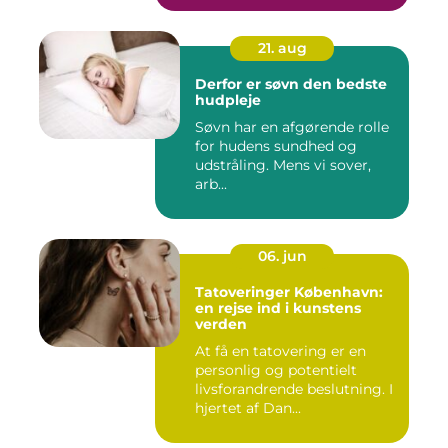
21. aug
Derfor er søvn den bedste
hudpleje
Søvn har en afgørende rolle
for hudens sundhed og
udstråling. Mens vi sover,
arb...
06. jun
Tatoveringer København:
en rejse ind i kunstens
verden
At få en tatovering er en
personlig og potentielt
livsforandrende beslutning. I
hjertet af Dan...