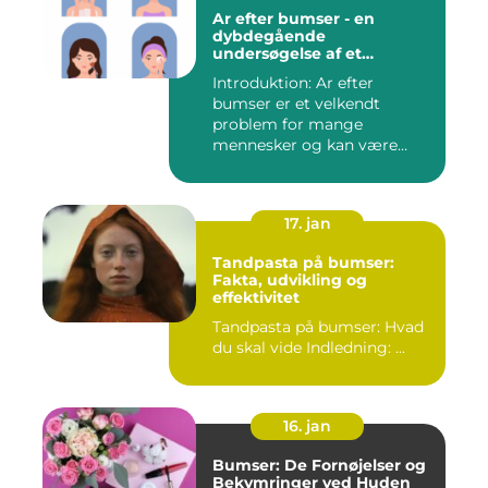
Ar efter bumser - en
dybdegående
undersøgelse af et
almindeligt
Introduktion: Ar efter
skønhedsproblem
bumser er et velkendt
problem for mange
mennesker og kan være
frustrerende og...
17. jan
Tandpasta på bumser:
Fakta, udvikling og
effektivitet
Tandpasta på bumser: Hvad
du skal vide Indledning: ...
16. jan
Bumser: De Fornøjelser og
Bekymringer ved Huden