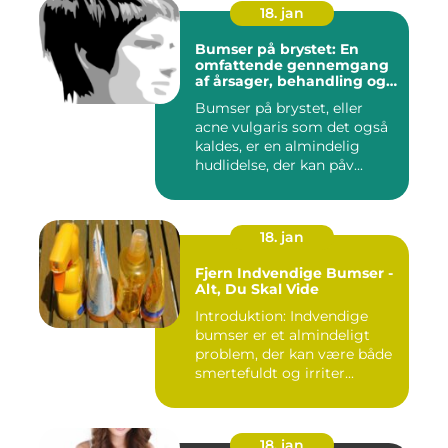
18. jan
Bumser på brystet: En
omfattende gennemgang
af årsager, behandling og
forebyggelse
Bumser på brystet, eller
acne vulgaris som det også
kaldes, er en almindelig
hudlidelse, der kan påv...
18. jan
Fjern Indvendige Bumser -
Alt, Du Skal Vide
Introduktion: Indvendige
bumser er et almindeligt
problem, der kan være både
smertefuldt og irriter...
18. jan