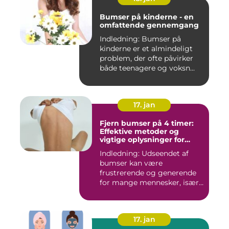
Bumser på kinderne - en
omfattende gennemgang
Indledning: Bumser på
kinderne er et almindeligt
problem, der ofte påvirker
både teenagere og voksn...
17. jan
Fjern bumser på 4 timer:
Effektive metoder og
vigtige oplysninger for
skønhedsbevidste
Indledning: Udseendet af
forbrugere
bumser kan være
frustrerende og generende
for mange mennesker, især
for dem...
17. jan