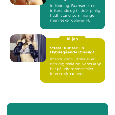
Indledning: Bumser er en
irriterende og til tider pinlig
hudtilstand, som mange
mennesker oplever. H...
16. jan
Stress Bumser: En
Dybdegående Oversigt
Introduktion: Stress er en
naturlig reaktion, vores krop
har på udfordrende eller
intense situatione...