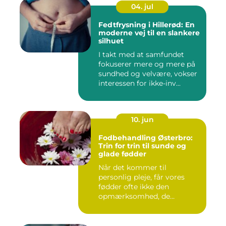
04. jul
Fedtfrysning i Hillerød: En
moderne vej til en slankere
silhuet
I takt med at samfundet
fokuserer mere og mere på
sundhed og velvære, vokser
interessen for ikke-inv...
10. jun
Fodbehandling Østerbro:
Trin for trin til sunde og
glade fødder
Når det kommer til
personlig pleje, får vores
fødder ofte ikke den
opmærksomhed, de
fortjener. Vi be...