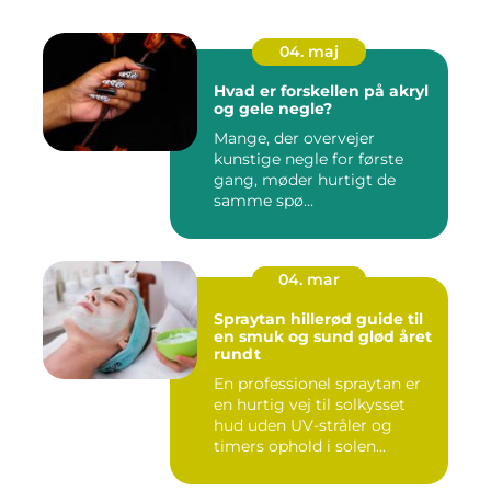
04. maj
Hvad er forskellen på akryl
og gele negle?
Mange, der overvejer
kunstige negle for første
gang, møder hurtigt de
samme spø...
04. mar
Spraytan hillerød guide til
en smuk og sund glød året
rundt
En professionel spraytan er
en hurtig vej til solkysset
hud uden UV-stråler og
timers ophold i solen...