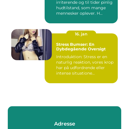
irriterende og til tider pinlig
hudtilstand, som mange
mennesker oplever. H...
16. jan
Stress Bumser: En
Dybdegående Oversigt
Introduktion: Stress er en
naturlig reaktion, vores krop
har på udfordrende eller
intense situatione...
Adresse