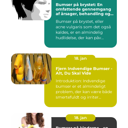
Bumser på brystet: En
omfattende gennemgang
af årsager, behandling og
forebyggelse
Bumser på brystet, eller
acne vulgaris som det også
kaldes, er en almindelig
hudlidelse, der kan påv...
18. jan
Fjern Indvendige Bumser -
Alt, Du Skal Vide
Introduktion: Indvendige
bumser er et almindeligt
problem, der kan være både
smertefuldt og irriter...
18. jan