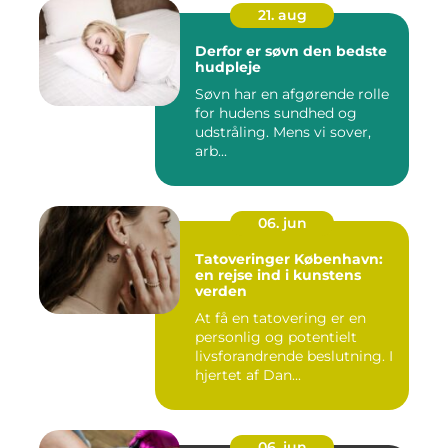
21. aug
Derfor er søvn den bedste
hudpleje
Søvn har en afgørende rolle
for hudens sundhed og
udstråling. Mens vi sover,
arb...
06. jun
Tatoveringer København:
en rejse ind i kunstens
verden
At få en tatovering er en
personlig og potentielt
livsforandrende beslutning. I
hjertet af Dan...
06. jun