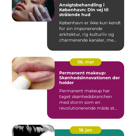
Ansigtsbehandling i
København: Din vej til
strålende hud
København er ikke kun kendt
for sin imponerende
arkitektur, rig kulturliv og
charmerende kanaler, me...
06. mar
Permanent makeup:
Skønhedsinnovationen der
holder
Permanent makeup har
taget skønhedsbranchen
med storm som en
revolutionerende måde at
forbedre og un...
18. jan