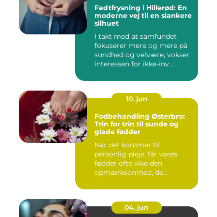
Fedtfrysning i Hillerød: En
moderne vej til en slankere
silhuet
I takt med at samfundet
fokuserer mere og mere på
sundhed og velvære, vokser
interessen for ikke-inv...
10. jun
Fodbehandling Østerbro:
Trin for trin til sunde og
glade fødder
Når det kommer til
personlig pleje, får vores
fødder ofte ikke den
opmærksomhed, de
fortjener. Vi be...
04. jun