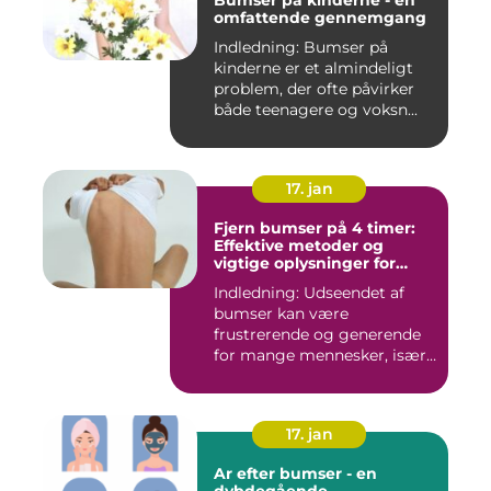
Bumser på kinderne - en
omfattende gennemgang
Indledning: Bumser på
kinderne er et almindeligt
problem, der ofte påvirker
både teenagere og voksn...
17. jan
Fjern bumser på 4 timer:
Effektive metoder og
vigtige oplysninger for
skønhedsbevidste
Indledning: Udseendet af
forbrugere
bumser kan være
frustrerende og generende
for mange mennesker, især
for dem...
17. jan
Ar efter bumser - en