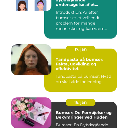
dybdegående
undersøgelse af et
almindeligt
Introduktion: Ar efter
skønhedsproblem
bumser er et velkendt
problem for mange
mennesker og kan være
frustrerende og...
17. jan
Tandpasta på bumser:
Fakta, udvikling og
effektivitet
Tandpasta på bumser: Hvad
du skal vide Indledning: ...
16. jan
Bumser: De Fornøjelser og
Bekymringer ved Huden
Bumser: En Dybdegående