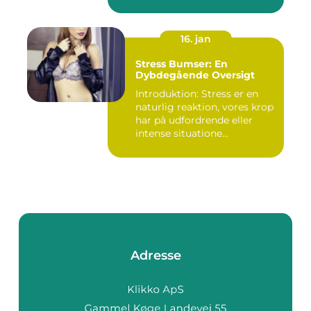
16. jan
Stress Bumser: En
Dybdegående Oversigt
Introduktion: Stress er en
naturlig reaktion, vores krop
har på udfordrende eller
intense situatione...
Adresse