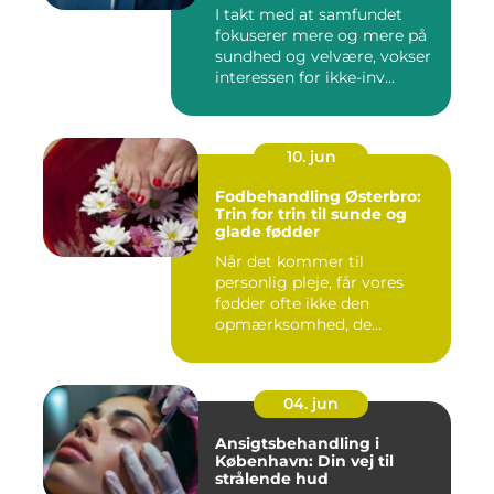
I takt med at samfundet
fokuserer mere og mere på
sundhed og velvære, vokser
interessen for ikke-inv...
10. jun
Fodbehandling Østerbro:
Trin for trin til sunde og
glade fødder
Når det kommer til
personlig pleje, får vores
fødder ofte ikke den
opmærksomhed, de
fortjener. Vi be...
04. jun
Ansigtsbehandling i
København: Din vej til
strålende hud