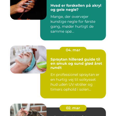
Hvad er forskellen på akryl
og gele negle?
Mange, der overvejer
kunstige negle for første
gang, møder hurtigt de
samme spø...
04. mar
Spraytan hillerød guide til
en smuk og sund glød året
rundt
En professionel spraytan er
en hurtig vej til solkysset
hud uden UV-stråler og
timers ophold i solen...
02. mar