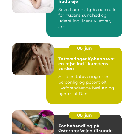
hudpleje
Søvn har en afgørende rolle
for hudens sundhed og
udstråling. Mens vi sover,
arb...
06. jun
Tatoveringer København:
en rejse ind i kunstens
verden
At få en tatovering er en
personlig og potentielt
livsforandrende beslutning. I
hjertet af Dan...
06. jun
Fodbehandling på
Østerbro: Vejen til sunde