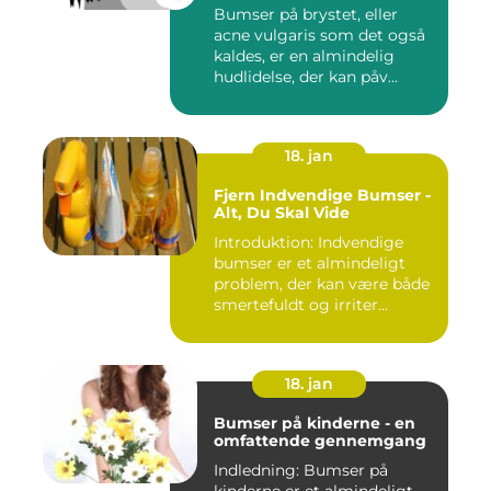
forebyggelse
Bumser på brystet, eller
acne vulgaris som det også
kaldes, er en almindelig
hudlidelse, der kan påv...
18. jan
Fjern Indvendige Bumser -
Alt, Du Skal Vide
Introduktion: Indvendige
bumser er et almindeligt
problem, der kan være både
smertefuldt og irriter...
18. jan
Bumser på kinderne - en
omfattende gennemgang
Indledning: Bumser på