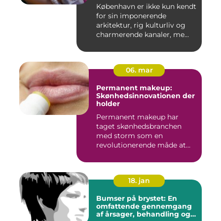
København er ikke kun kendt
for sin imponerende
arkitektur, rig kulturliv og
charmerende kanaler, me...
06. mar
Permanent makeup:
Skønhedsinnovationen der
holder
Permanent makeup har
taget skønhedsbranchen
med storm som en
revolutionerende måde at
forbedre og un...
18. jan
Bumser på brystet: En
omfattende gennemgang
af årsager, behandling og