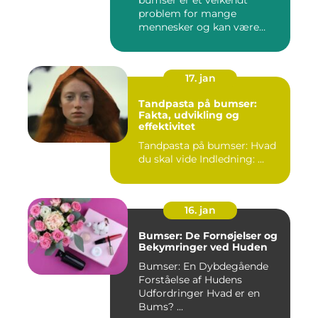
bumser er et velkendt
problem for mange
mennesker og kan være
frustrerende og...
17. jan
Tandpasta på bumser:
Fakta, udvikling og
effektivitet
Tandpasta på bumser: Hvad
du skal vide Indledning: ...
16. jan
Bumser: De Fornøjelser og
Bekymringer ved Huden
Bumser: En Dybdegående
Forståelse af Hudens
Udfordringer Hvad er en
Bums? ...