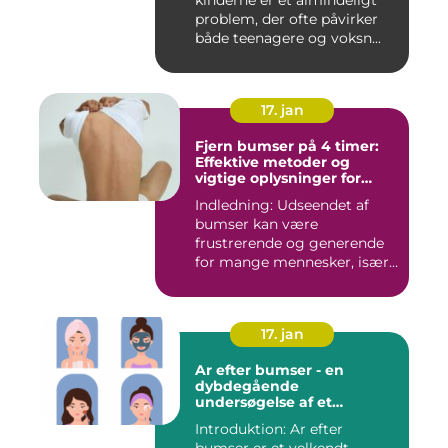
kinderne er et almindeligt
problem, der ofte påvirker
både teenagere og voksn...
17. jan
Fjern bumser på 4 timer:
Effektive metoder og
vigtige oplysninger for
skønhedsbevidste
Indledning: Udseendet af
forbrugere
bumser kan være
frustrerende og generende
for mange mennesker, især
for dem...
17. jan
Ar efter bumser - en
dybdegående
undersøgelse af et
almindeligt
Introduktion: Ar efter
skønhedsproblem