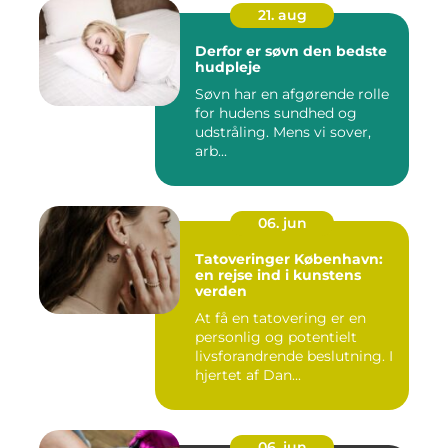
21. aug
Derfor er søvn den bedste
hudpleje
Søvn har en afgørende rolle
for hudens sundhed og
udstråling. Mens vi sover,
arb...
06. jun
Tatoveringer København:
en rejse ind i kunstens
verden
At få en tatovering er en
personlig og potentielt
livsforandrende beslutning. I
hjertet af Dan...
06. jun