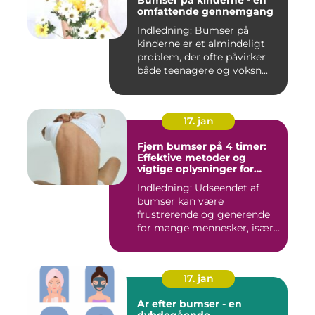
Bumser på kinderne - en
omfattende gennemgang
Indledning: Bumser på
kinderne er et almindeligt
problem, der ofte påvirker
både teenagere og voksn...
17. jan
Fjern bumser på 4 timer:
Effektive metoder og
vigtige oplysninger for
skønhedsbevidste
Indledning: Udseendet af
forbrugere
bumser kan være
frustrerende og generende
for mange mennesker, især
for dem...
17. jan
Ar efter bumser - en