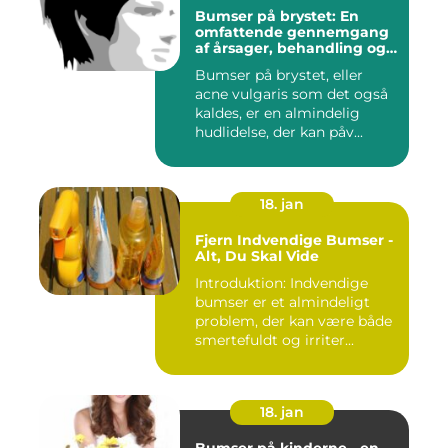
Bumser på brystet: En
omfattende gennemgang
af årsager, behandling og
forebyggelse
Bumser på brystet, eller
acne vulgaris som det også
kaldes, er en almindelig
hudlidelse, der kan påv...
18. jan
Fjern Indvendige Bumser -
Alt, Du Skal Vide
Introduktion: Indvendige
bumser er et almindeligt
problem, der kan være både
smertefuldt og irriter...
18. jan