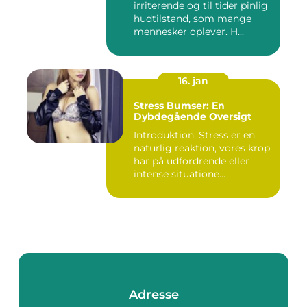
irriterende og til tider pinlig
hudtilstand, som mange
mennesker oplever. H...
16. jan
Stress Bumser: En
Dybdegående Oversigt
Introduktion: Stress er en
naturlig reaktion, vores krop
har på udfordrende eller
intense situatione...
Adresse