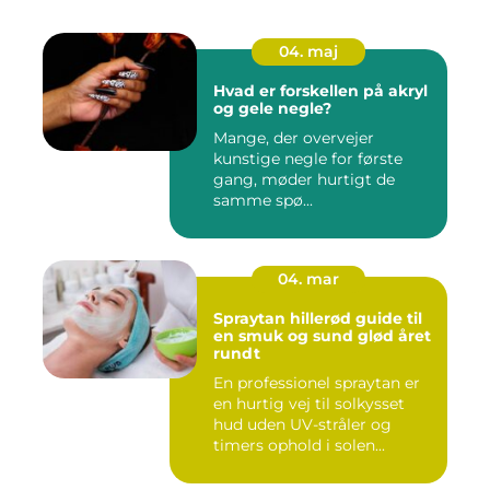
04. maj
Hvad er forskellen på akryl
og gele negle?
Mange, der overvejer
kunstige negle for første
gang, møder hurtigt de
samme spø...
04. mar
Spraytan hillerød guide til
en smuk og sund glød året
rundt
En professionel spraytan er
en hurtig vej til solkysset
hud uden UV-stråler og
timers ophold i solen...