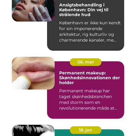
Ansigtsbehandling i
København: Din vej til
strålende hud
København er ikke kun kendt
for sin imponerende
arkitektur, rig kulturliv og
charmerende kanaler, me...
06. mar
Permanent makeup:
Skønhedsinnovationen der
holder
Permanent makeup har
taget skønhedsbranchen
med storm som en
revolutionerende måde at
forbedre og un...
18. jan