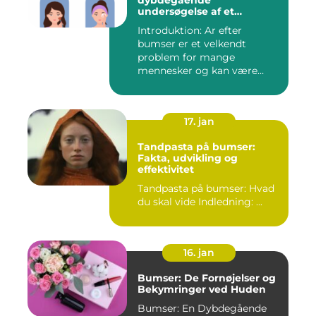
dybdegående
undersøgelse af et
almindeligt
Introduktion: Ar efter
skønhedsproblem
bumser er et velkendt
problem for mange
mennesker og kan være
frustrerende og...
17. jan
Tandpasta på bumser:
Fakta, udvikling og
effektivitet
Tandpasta på bumser: Hvad
du skal vide Indledning: ...
16. jan
Bumser: De Fornøjelser og
Bekymringer ved Huden
Bumser: En Dybdegående