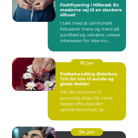
Fedtfrysning i Hillerød: En
moderne vej til en slankere
silhuet
I takt med at samfundet
fokuserer mere og mere på
sundhed og velvære, vokser
interessen for ikke-inv...
10. jun
Fodbehandling Østerbro:
Trin for trin til sunde og
glade fødder
Når det kommer til
personlig pleje, får vores
fødder ofte ikke den
opmærksomhed, de
fortjener. Vi be...
04. jun