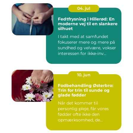
04. jul
Fedtfrysning i Hillerød: En
moderne vej til en slankere
silhuet
I takt med at samfundet
fokuserer mere og mere på
sundhed og velvære, vokser
interessen for ikke-inv...
10. jun
Fodbehandling Østerbro:
Trin for trin til sunde og
glade fødder
Når det kommer til
personlig pleje, får vores
fødder ofte ikke den
opmærksomhed, de
fortjener. Vi be...