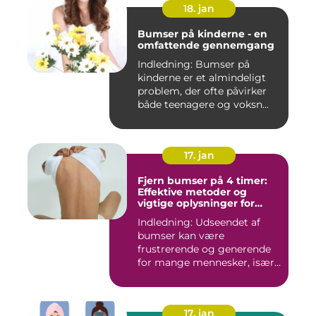
18. jan
Bumser på kinderne - en
omfattende gennemgang
Indledning: Bumser på
kinderne er et almindeligt
problem, der ofte påvirker
både teenagere og voksn...
17. jan
Fjern bumser på 4 timer:
Effektive metoder og
vigtige oplysninger for
skønhedsbevidste
Indledning: Udseendet af
forbrugere
bumser kan være
frustrerende og generende
for mange mennesker, især
for dem...
17. jan