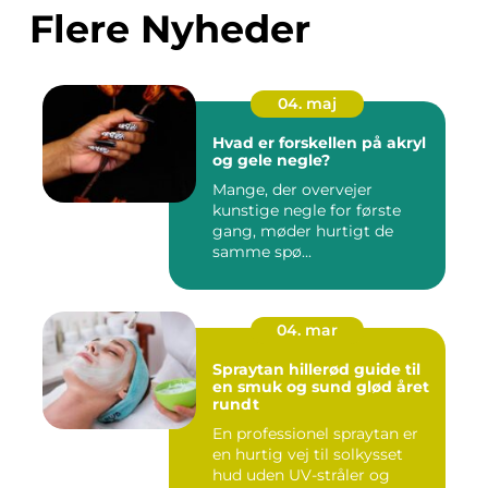
Flere Nyheder
04. maj
Hvad er forskellen på akryl
og gele negle?
Mange, der overvejer
kunstige negle for første
gang, møder hurtigt de
samme spø...
04. mar
Spraytan hillerød guide til
en smuk og sund glød året
rundt
En professionel spraytan er
en hurtig vej til solkysset
hud uden UV-stråler og