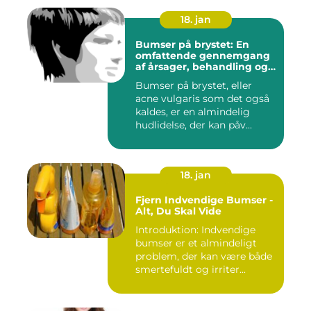
18. jan
Bumser på brystet: En
omfattende gennemgang
af årsager, behandling og
forebyggelse
Bumser på brystet, eller
acne vulgaris som det også
kaldes, er en almindelig
hudlidelse, der kan påv...
18. jan
Fjern Indvendige Bumser -
Alt, Du Skal Vide
Introduktion: Indvendige
bumser er et almindeligt
problem, der kan være både
smertefuldt og irriter...