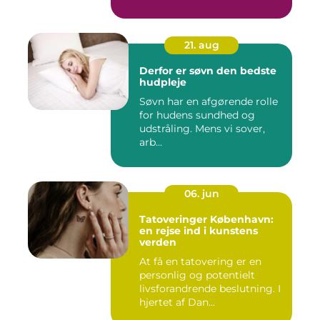
21. aug
Derfor er søvn den bedste
hudpleje
Søvn har en afgørende rolle
for hudens sundhed og
udstråling. Mens vi sover,
arb...
06. jun
Tatoveringer København:
en rejse ind i kunstens
verden
At få en tatovering er en
personlig og potentielt
livsforandrende beslutning. I
hjertet af Dan...