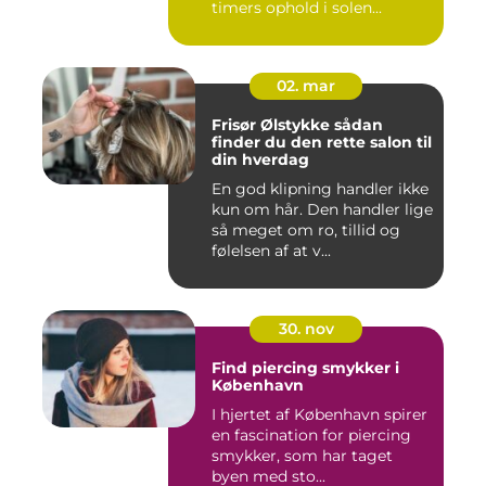
timers ophold i solen...
02. mar
Frisør Ølstykke sådan
finder du den rette salon til
din hverdag
En god klipning handler ikke
kun om hår. Den handler lige
så meget om ro, tillid og
følelsen af at v...
30. nov
Find piercing smykker i
København
I hjertet af København spirer
en fascination for piercing
smykker, som har taget
byen med sto...