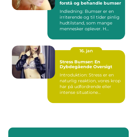
forstå og behandle bumser
Indledning: Bumser er en
irriterende og til tider pinlig
hudtilstand, som mange
mennesker oplever. H...
16. jan
Stress Bumser: En
Dybdegående Oversigt
Introduktion: Stress er en
naturlig reaktion, vores krop
har på udfordrende eller
intense situatione...