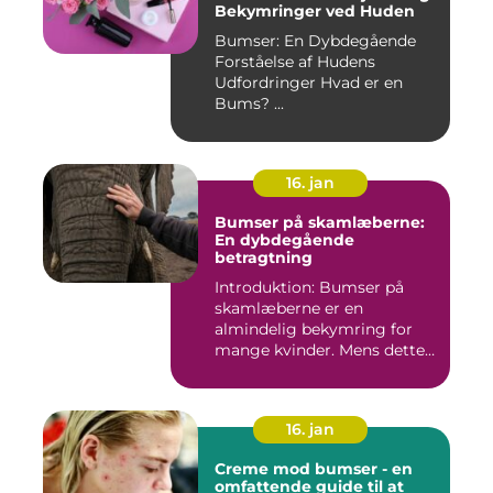
Bekymringer ved Huden
Bumser: En Dybdegående
Forståelse af Hudens
Udfordringer Hvad er en
Bums? ...
16. jan
Bumser på skamlæberne:
En dybdegående
betragtning
Introduktion: Bumser på
skamlæberne er en
almindelig bekymring for
mange kvinder. Mens dette
emne ka...
16. jan
Creme mod bumser - en
omfattende guide til at