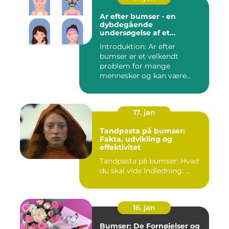
Ar efter bumser - en
dybdegående
undersøgelse af et
almindeligt
Introduktion: Ar efter
skønhedsproblem
bumser er et velkendt
problem for mange
mennesker og kan være
frustrerende og...
17. jan
Tandpasta på bumser:
Fakta, udvikling og
effektivitet
Tandpasta på bumser: Hvad
du skal vide Indledning: ...
16. jan
Bumser: De Fornøjelser og