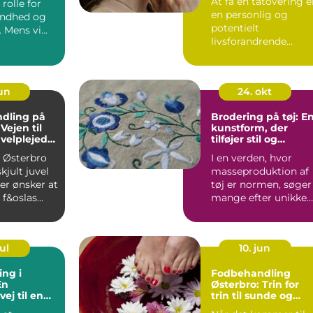
At få en tatovering e
rolle for
en personlig og
undhed og
potentielt
. Mens vi
livsforandrende
.
beslutning. I hjertet 
Dan...
jun
24. okt
dling på
Brodering på tøj: E
Vejen til
kunstform, der
velplejede
tilføjer stil og
personlighed
af Østerbro
I en verden, hvor
kjult juvel
masseproduktion af
er ønsker at
tøj er normen, søger
f&oslas...
mange efter unikke
måd...
ul
10. jun
ing i
Fodbehandling
En
Østerbro: Trin for
ej til en
trin til sunde og
silhuet
glade fødder