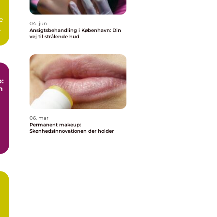
e
04. jun
,
Ansigtsbehandling i København: Din
vej til strålende hud
:
n
06. mar
Permanent makeup:
Skønhedsinnovationen der holder