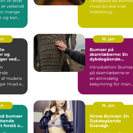
on: Ar efter
Tandpasta på bumse
problem
 et velkendt
Hvad du skal vide
for mange
Indledning: ...
r og kan
trerende
an
16. jan
De
Bumser på
er og
skamlæberne: En
ger ved
dybdegående
betragtning
En
Introduktion: Bumse
nde
på skamlæberne er
e af Hudens
en almindelig
ad er
bekymring for man
en Bums? ...
kvinder. Mens dette
emne ka...
an
16. jan
od bumser
Stress Bumser: En
ttende
Dybdegående
at forstå og
Oversigt
 bumser