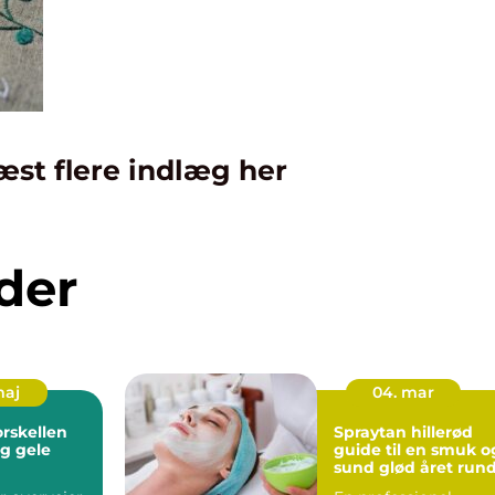
æst flere indlæg her
der
maj
04. mar
orskellen
Spraytan hillerød
og gele
guide til en smuk o
sund glød året run