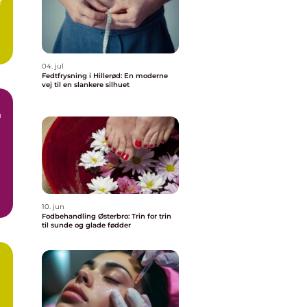
r
af
04. jul
Fedtfrysning i Hillerød: En moderne
vej til en slankere silhuet
n
10. jun
Fodbehandling Østerbro: Trin for trin
til sunde og glade fødder