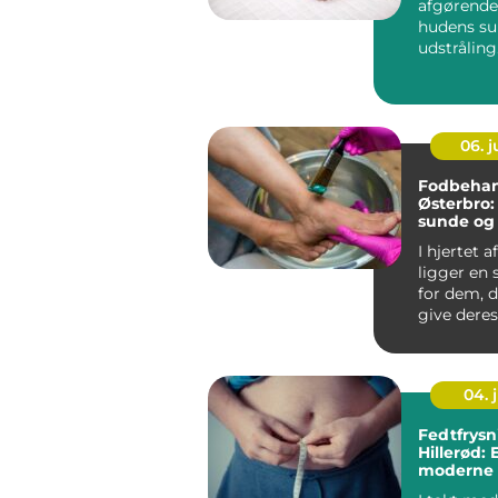
afgørende 
hudens s
udstråling
sover, arb..
06. 
Fodbehan
Østerbro: 
sunde og 
fødder
I hjertet 
ligger en s
for dem, d
give deres 
04. j
Fedtfrysn
Hillerød: 
moderne v
slankere 