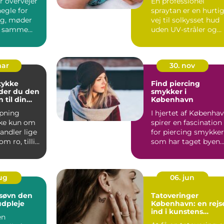
r overvejer
En professionel
egle for
spraytan er en hurti
ng, møder
vej til solkysset hud
e samme
uden UV-stråler og
timers ophold i
solen...
mar
30. nov
stykke
Find piercing
der du den
smykker i
n til din
København
ipning
I hjertet af Københa
kke kun om
spirer en fascination
andler lige
for piercing smykker
m ro, tillid
som har taget byen
 af at v...
med sto...
aug
06. jun
 søvn den
Tatoveringer
udpleje
København: en rejs
ind i kunstens
en
verden