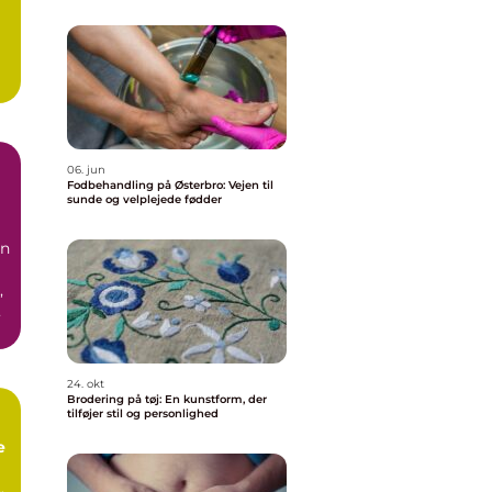
g
06. jun
Fodbehandling på Østerbro: Vejen til
sunde og velplejede fødder
vn
,
24. okt
Brodering på tøj: En kunstform, der
tilføjer stil og personlighed
e