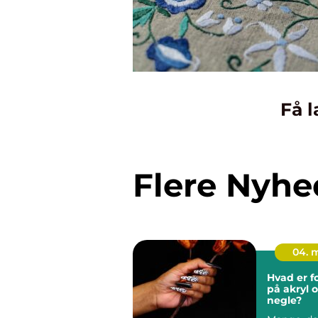
Få l
Flere Nyhe
04. 
Hvad er f
på akryl 
negle?