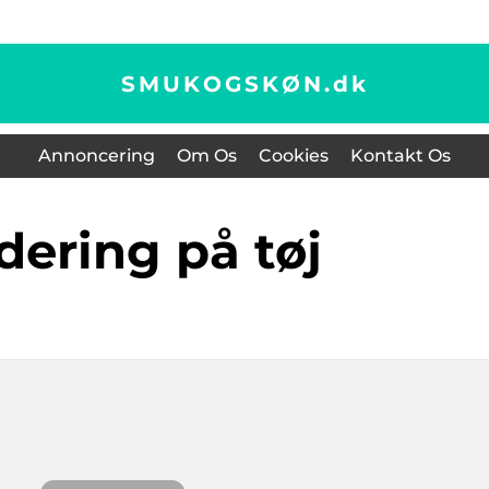
SMUKOGSKØN.
dk
Annoncering
Om Os
Cookies
Kontakt Os
odering på tøj