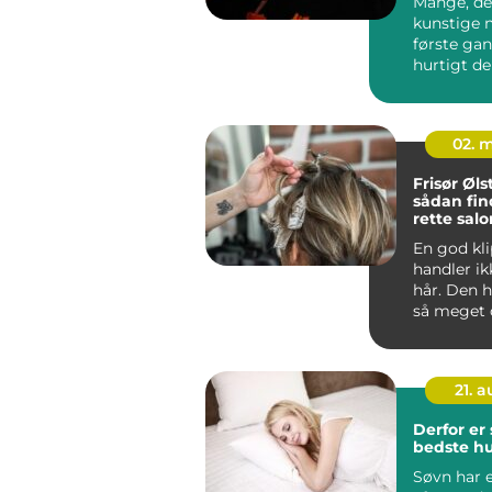
Mange, de
kunstige n
første ga
hurtigt d
spø...
02. 
Frisør Øl
sådan fin
rette salo
hverdag
En god kl
handler i
hår. Den h
så meget o
og følelsen
21. 
Derfor er
bedste h
Søvn har 