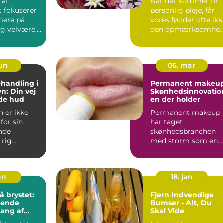
 at
Når det kommer til
 fokuserer
personlig pleje, får
mere på
vores fødder ofte ikk
g velvære,
den opmærksomhed
eressen for
de fortjener. Vi be...
jun
06. mar
handling i
Permanent makeup
: Din vej
Skønhedsinnovatio
nde hud
en der holder
 er ikke
Permanent makeup
for sin
har taget
nde
skønhedsbranchen
 rig
med storm som en
og
revolutionerende
de kanaler,
måde at forbedre og
un...
an
18. jan
 brystet:
Fjern Indvendige
tende
Bumser - Alt, Du
ang af
Skal Vide
behandling