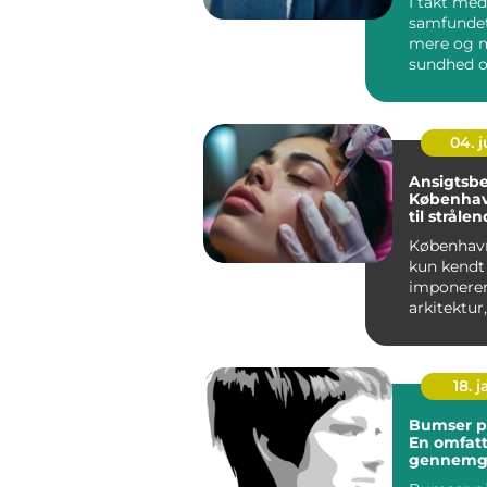
I takt med
samfundet
mere og 
sundhed o
vokser int
ikke-inv...
04. 
Ansigtsbe
København
til stråle
København
kun kendt 
imponere
arkitektur,
kulturliv 
charmeren
me...
18. j
Bumser på
En omfat
gennemg
årsager, 