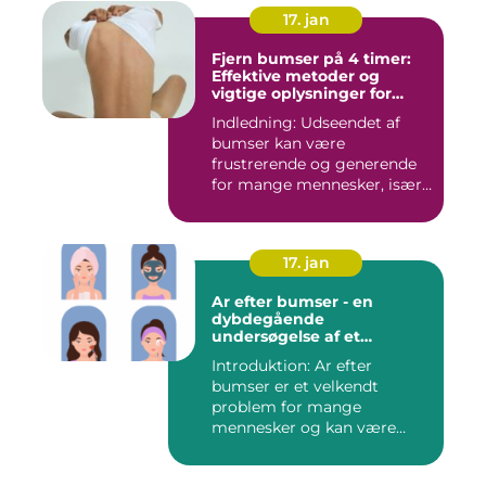
17. jan
Fjern bumser på 4 timer:
Effektive metoder og
vigtige oplysninger for
skønhedsbevidste
Indledning: Udseendet af
forbrugere
bumser kan være
frustrerende og generende
for mange mennesker, især
for dem...
17. jan
Ar efter bumser - en
dybdegående
undersøgelse af et
almindeligt
Introduktion: Ar efter
skønhedsproblem
bumser er et velkendt
problem for mange
mennesker og kan være
frustrerende og...