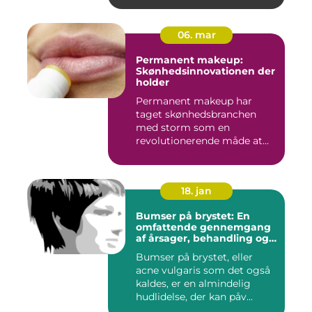
06. mar
Permanent makeup:
Skønhedsinnovationen der
holder
Permanent makeup har
taget skønhedsbranchen
med storm som en
revolutionerende måde at
forbedre og un...
18. jan
Bumser på brystet: En
omfattende gennemgang
af årsager, behandling og
forebyggelse
Bumser på brystet, eller
acne vulgaris som det også
kaldes, er en almindelig
hudlidelse, der kan påv...