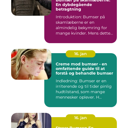
En dybdegående
betragtning
Introduktion: Bumser på
skamlæberne er en
almindelig bekymring for
mange kvinder. Mens dette
emne ka...
16. jan
Creme mod bumser - en
omfattende guide til at
forstå og behandle bumser
Indledning: Bumser er en
irriterende og til tider pinlig
hudtilstand, som mange
mennesker oplever. H...
16. jan
Stress Bumser: En