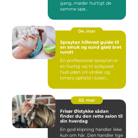
gang, møder hurtigt de
samme spø...
04. mar
Spraytan hillerød guide til
en smuk og sund glød året
rundt
En professionel spraytan er
en hurtig vej til solkysset
hud uden UV-stråler og
timers ophold i solen...
02. mar
Frisør Ølstykke sådan
finder du den rette salon til
din hverdag
En god klipning handler ikke
kun om hår. Den handler lige