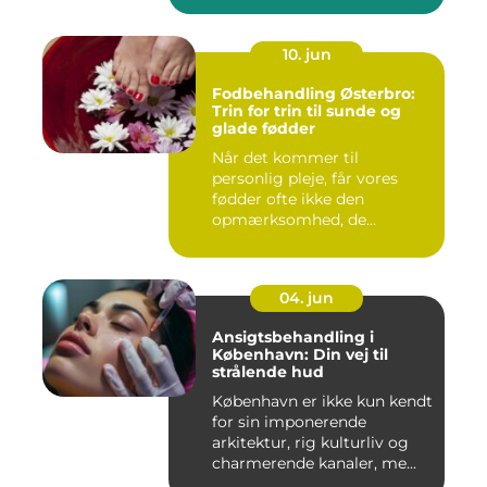
10. jun
Fodbehandling Østerbro:
Trin for trin til sunde og
glade fødder
Når det kommer til
personlig pleje, får vores
fødder ofte ikke den
opmærksomhed, de
fortjener. Vi be...
04. jun
Ansigtsbehandling i
København: Din vej til
strålende hud
København er ikke kun kendt
for sin imponerende
arkitektur, rig kulturliv og
charmerende kanaler, me...