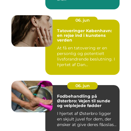
06. jun
Tatoveringer København:
en rejse ind i kunstens
verden
At få en tatovering er en
personlig og potentielt
livsforandrende beslutning. I
hjertet af Dan...
06. jun
Fodbehandling på
Østerbro: Vejen til sunde
og velplejede fødder
I hjertet af Østerbro ligger
en skjult juvel for dem, der
ønsker at give deres f&oslas...