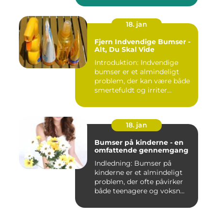
18. jan
Fjern Indvendige Bumser -
Alt, Du Skal Vide
Introduktion: Indvendige
bumser er et almindeligt
problem, der kan være både
smertefuldt og irriter...
18. jan
Bumser på kinderne - en
omfattende gennemgang
Indledning: Bumser på
kinderne er et almindeligt
problem, der ofte påvirker
både teenagere og voksn...