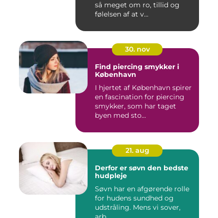
så meget om ro, tillid og
følelsen af at v...
30. nov
Find piercing smykker i
København
I hjertet af København spirer
en fascination for piercing
smykker, som har taget
byen med sto...
21. aug
Derfor er søvn den bedste
hudpleje
Søvn har en afgørende rolle
for hudens sundhed og
udstråling. Mens vi sover,
arb...