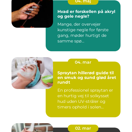
04. maj
Hvad er forskellen på akryl
og gele negle?
Mange, der overvejer
kunstige negle for første
gang, møder hurtigt de
samme spø...
04. mar
Spraytan hillerød guide til
en smuk og sund glød året
rundt
En professionel spraytan er
en hurtig vej til solkysset
hud uden UV-stråler og
timers ophold i solen...
02. mar