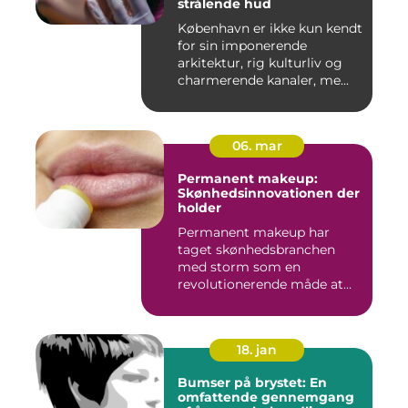
strålende hud
København er ikke kun kendt
for sin imponerende
arkitektur, rig kulturliv og
charmerende kanaler, me...
06. mar
Permanent makeup:
Skønhedsinnovationen der
holder
Permanent makeup har
taget skønhedsbranchen
med storm som en
revolutionerende måde at
forbedre og un...
18. jan
Bumser på brystet: En
omfattende gennemgang