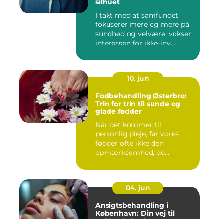
silhuet
I takt med at samfundet
fokuserer mere og mere på
sundhed og velvære, vokser
interessen for ikke-inv...
10. jun
Fodbehandling Østerbro:
Trin for trin til sunde og
glade fødder
Når det kommer til
personlig pleje, får vores
fødder ofte ikke den
opmærksomhed, de
fortjener. Vi be...
04. jun
Ansigtsbehandling i
København: Din vej til