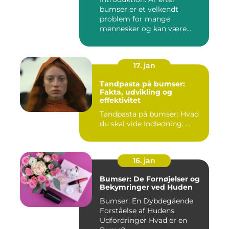
skønhedsproblem
bumser er et velkendt
problem for mange
mennesker og kan være
frustrerende og...
17. jan
Tandpasta på bumser:
Fakta, udvikling og
effektivitet
Tandpasta på bumser: Hvad
du skal vide Indledning: ...
16. jan
Bumser: De Fornøjelser og
Bekymringer ved Huden
Bumser: En Dybdegående
Forståelse af Hudens
Udfordringer Hvad er en