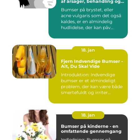
af årsager, behandling og
forebyggelse
Bumser på brystet, eller
acne vulgaris som det også
kaldes, er en almindelig
hudlidelse, der kan påv...
18. jan
Fjern Indvendige Bumser -
Alt, Du Skal Vide
Introduktion: Indvendige
bumser er et almindeligt
problem, der kan være både
smertefuldt og irriter...
18. jan
Bumser på kinderne - en
omfattende gennemgang
Indledning: Bumser på