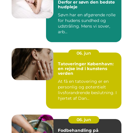
Derfor er søvn den bedste
hudpleje
Søvn har en afgørende rolle
for hudens sundhed og
udstråling. Mens vi sover,
arb...
06. jun
Tatoveringer København:
en rejse ind i kunstens
verden
At få en tatovering er en
personlig og potentielt
livsforandrende beslutning. I
hjertet af Dan...
06. jun
Fodbehandling på