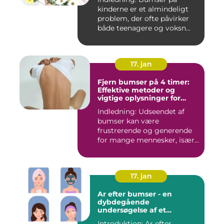
kinderne er et almindeligt
problem, der ofte påvirker
både teenagere og voksn...
17. jan
Fjern bumser på 4 timer:
Effektive metoder og
vigtige oplysninger for
skønhedsbevidste
Indledning: Udseendet af
forbrugere
bumser kan være
frustrerende og generende
for mange mennesker, især
for dem...
17. jan
Ar efter bumser - en
dybdegående
undersøgelse af et
almindeligt
Introduktion: Ar efter