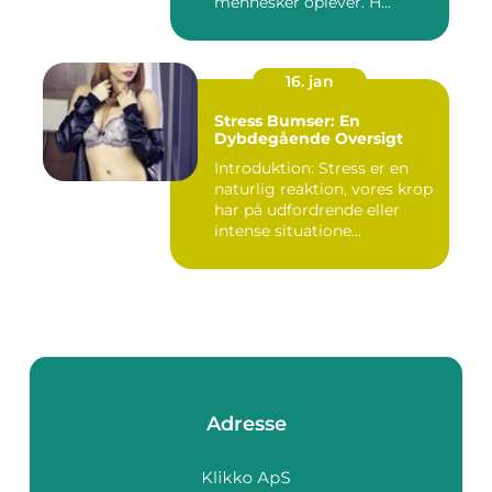
mennesker oplever. H...
16. jan
Stress Bumser: En
Dybdegående Oversigt
Introduktion: Stress er en
naturlig reaktion, vores krop
har på udfordrende eller
intense situatione...
Adresse