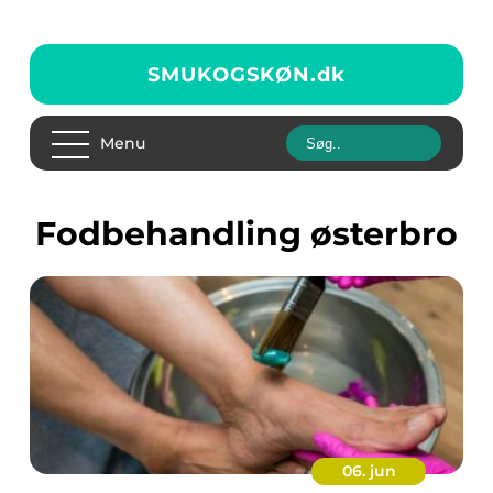
SMUKOGSKØN.
dk
Menu
fodbehandling østerbro
06. jun