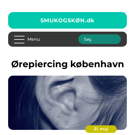
SMUKOGSKØN.
dk
Menu
Ørepiercing københavn
31. maj