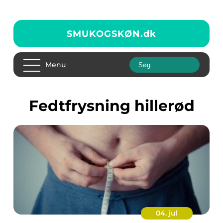
SMUKOGSKØN.
dk
Menu
fedtfrysning hillerød
04. jul