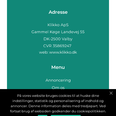
Adresse
web:
www.klikko.dk
Menu
Annoncering
Om os
Cookies
På vores website bruges cookies til at huske dine
indstillinger, statistik og personalisering af indhold og
Kontakt os
annoncer. Denne information deles med tredjepart. Ved
Sitemap
fortsat brug af websiden godkender du cookiepolitikken.